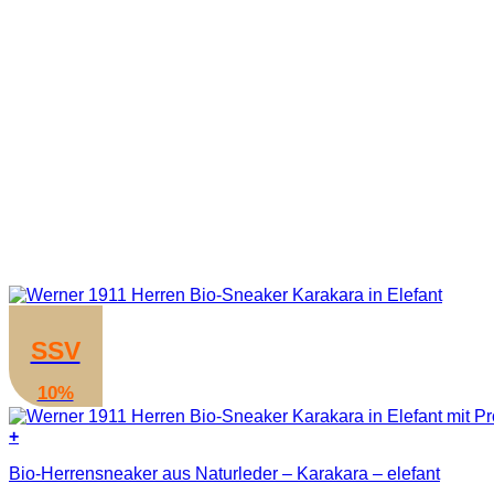
SSV
10%
+
Dieses
Bio-Herrensneaker aus Naturleder – Karakara – elefant
Produkt