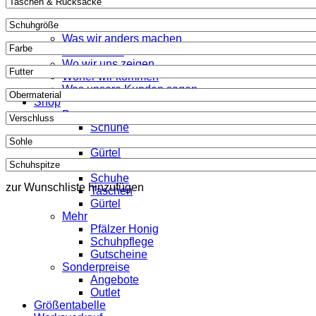
Werner 1911
Was wir anders machen
Wer wir sind
Wo wir uns zeigen
Woher wir kommen
Was unsere Kunden sagen
Shop
Damen
Schuhe
Taschen
Gürtel
Herren
Schuhe
zur Wunschliste hinzufügen
Taschen
Gürtel
Mehr
Pfälzer Honig
Schuhpflege
Gutscheine
Sonderpreise
Angebote
Outlet
Größentabelle