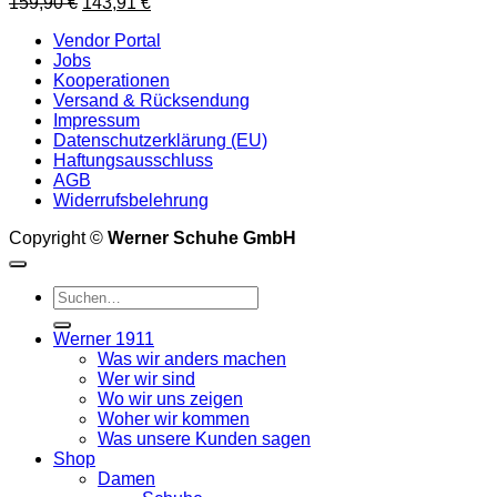
Ursprünglicher
Aktueller
159,90
€
143,91
€
Preis
Preis
Vendor Portal
war:
ist:
Jobs
159,90 €
143,91 €.
Kooperationen
Versand & Rücksendung
Impressum
Datenschutzerklärung (EU)
Haftungsausschluss
AGB
Widerrufsbelehrung
Copyright ©
Werner Schuhe GmbH
Suche
nach:
Werner 1911
Was wir anders machen
Wer wir sind
Wo wir uns zeigen
Woher wir kommen
Was unsere Kunden sagen
Shop
Damen