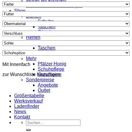
Woher wir kommen
Was unsere Kunden sagen
Shop
Damen
Schuhe
Taschen
Gürtel
Herren
Schuhe
Taschen
Gürtel
Mehr
Pfälzer Honig
Mit Innenfach
Schuhpflege
zur Wunschliste hinzufügen
Gutscheine
Sonderpreise
Angebote
Outlet
Größentabelle
Werksverkauf
Ladenfinder
News
Kontakt
Suche
nach: