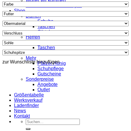
Woher wir kommen
Was unsere Kunden sagen
Shop
Damen
Schuhe
Taschen
Gürtel
Herren
Schuhe
Taschen
Gürtel
Mehr
zur Wunschliste hinzufügen
Pfälzer Honig
Schuhpflege
Gutscheine
Sonderpreise
Angebote
Outlet
Größentabelle
Werksverkauf
Ladenfinder
News
Kontakt
Suche
nach: