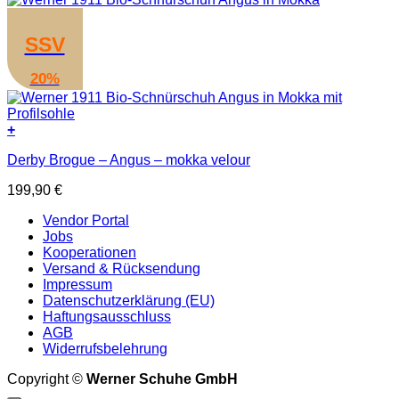
SSV
20%
+
Dieses
Derby Brogue – Angus – mokka velour
Produkt
weist
199,90
€
mehrere
Varianten
Vendor Portal
auf.
Jobs
Die
Kooperationen
Optionen
Versand & Rücksendung
können
Impressum
auf
Datenschutzerklärung (EU)
der
Haftungsausschluss
Produktseite
AGB
gewählt
Widerrufsbelehrung
werden
Copyright ©
Werner Schuhe GmbH