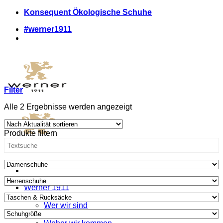
Zum
Konsequent Ökologische Schuhe
Inhalt
#werner1911
springen
Filter
Nach
Alle 2 Ergebnisse werden angezeigt
Aktualität
sortiert
Produkte filtern
Werner 1911
Was wir anders machen
Wer wir sind
Wo wir uns zeigen