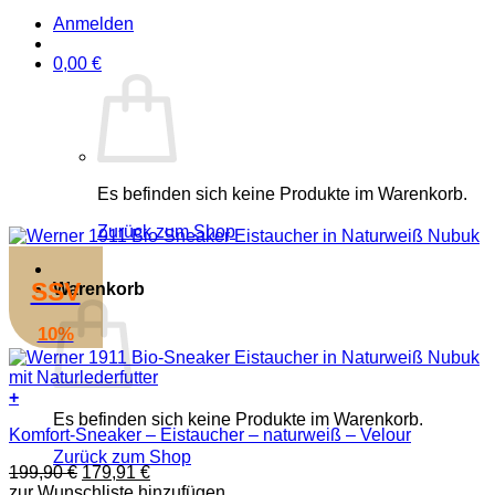
Anmelden
0,00
€
Es befinden sich keine Produkte im Warenkorb.
Zurück zum Shop
SSV
Warenkorb
10%
+
Dieses
Es befinden sich keine Produkte im Warenkorb.
Komfort-Sneaker – Eistaucher – naturweiß – Velour
Produkt
weist
Zurück zum Shop
Ursprünglicher
Aktueller
199,90
€
179,91
€
mehrere
Preis
Preis
zur Wunschliste hinzufügen