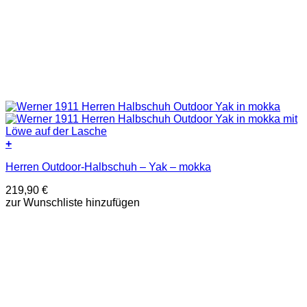
+
Dieses
Herren Outdoor-Halbschuh – Yak – mokka
Produkt
weist
219,90
€
mehrere
zur Wunschliste hinzufügen
Varianten
auf.
Die
Optionen
können
auf
der
Produktseite
gewählt