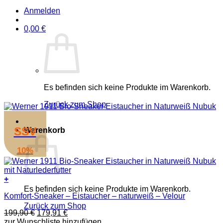
Anmelden
0,00
€
Es befinden sich keine Produkte im Warenkorb.
Zurück zum Shop
SSV
Warenkorb
10%
+
Dieses
Es befinden sich keine Produkte im Warenkorb.
Komfort-Sneaker – Eistaucher – naturweiß – Velour
Produkt
weist
Zurück zum Shop
Ursprünglicher
Aktueller
199,90
€
179,91
€
mehrere
Preis
Preis
zur Wunschliste hinzufügen