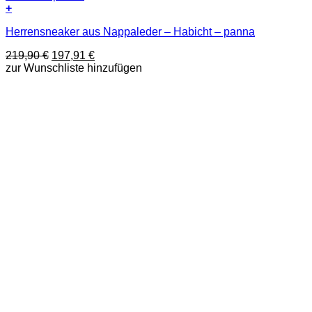
+
Dieses
Herrensneaker aus Nappaleder – Habicht – panna
Produkt
weist
Ursprünglicher
Aktueller
219,90
€
197,91
€
mehrere
Preis
Preis
zur Wunschliste hinzufügen
Varianten
war:
ist:
auf.
219,90 €
197,91 €.
Die
Optionen
können
auf
der
Produktseite
gewählt
werden