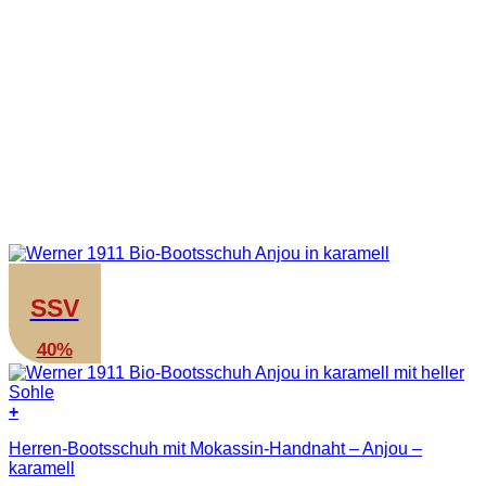
SSV
40%
+
Dieses
Herren-Bootsschuh mit Mokassin-Handnaht – Anjou –
Produkt
karamell
weist