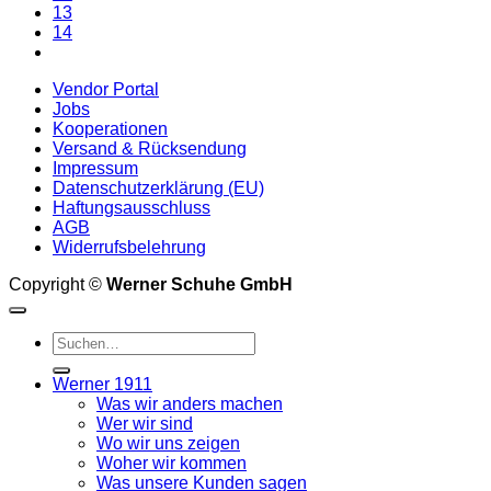
13
Produktseite
14
gewählt
werden
Vendor Portal
Jobs
Kooperationen
Versand & Rücksendung
Impressum
Datenschutzerklärung (EU)
Haftungsausschluss
AGB
Widerrufsbelehrung
Copyright ©
Werner Schuhe GmbH
Suche
nach:
Werner 1911
Was wir anders machen
Wer wir sind
Wo wir uns zeigen
Woher wir kommen
Was unsere Kunden sagen