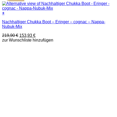
+
Dieses
Nachhaltiger Chukka Boot – Eringer – cognac – Nappa-
Produkt
Nubuk-Mix
weist
mehrere
Ursprünglicher
Aktueller
219,90
€
153,93
€
Varianten
Preis
Preis
zur Wunschliste hinzufügen
auf.
war:
ist:
Die
219,90 €
153,93 €.
Optionen
können
auf
der
Produktseite
gewählt
werden