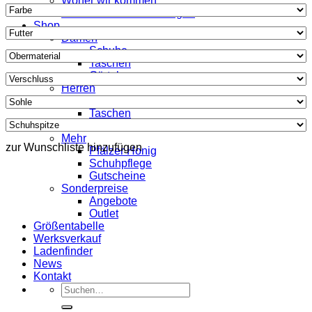
Woher wir kommen
Was unsere Kunden sagen
Shop
Damen
Schuhe
Taschen
Gürtel
Herren
Schuhe
Taschen
Gürtel
Mehr
zur Wunschliste hinzufügen
Pfälzer Honig
Schuhpflege
Gutscheine
Sonderpreise
Angebote
Outlet
Größentabelle
Werksverkauf
Ladenfinder
News
Kontakt
Suche
nach: