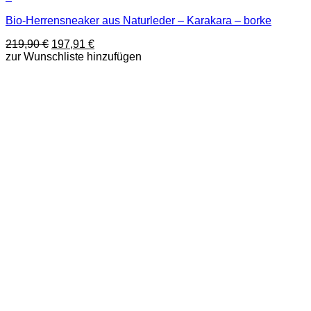
Dieses
Bio-Herrensneaker aus Naturleder – Karakara – borke
Produkt
weist
Ursprünglicher
Aktueller
219,90
€
197,91
€
mehrere
Preis
Preis
zur Wunschliste hinzufügen
Varianten
war:
ist:
auf.
219,90 €
197,91 €.
Die
Optionen
können
auf
der
Produktseite
gewählt
werden