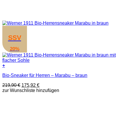
SSV
20%
+
Dieses
Bio-Sneaker für Herren – Marabu – braun
Produkt
weist
Ursprünglicher
Aktueller
219,90
€
175,92
€
mehrere
Preis
Preis
zur Wunschliste hinzufügen
Varianten
war:
ist:
auf.
219,90 €
175,92 €.
Die
Optionen
können
auf
der
Produktseite