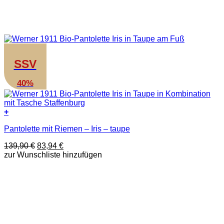
SSV
40%
+
Dieses
Pantolette mit Riemen – Iris – taupe
Produkt
weist
Ursprünglicher
Aktueller
139,90
€
83,94
€
mehrere
Preis
Preis
zur Wunschliste hinzufügen
Varianten
war:
ist:
auf.
139,90 €
83,94 €.
Die
Optionen
können
auf
der
Produktseite