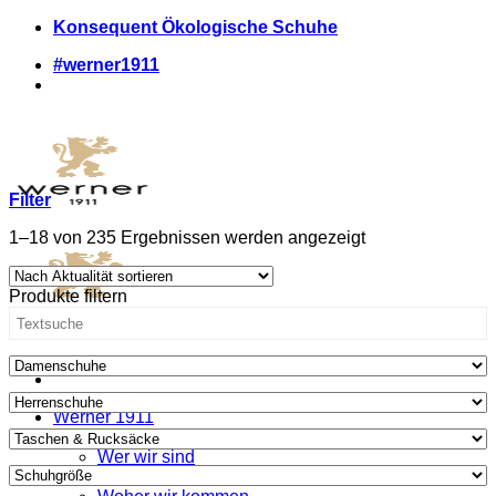
Zum
Konsequent Ökologische Schuhe
Inhalt
#werner1911
springen
Filter
Nach
1–18 von 235 Ergebnissen werden angezeigt
Aktualität
sortiert
Produkte filtern
Werner 1911
Was wir anders machen
Wer wir sind
Wo wir uns zeigen