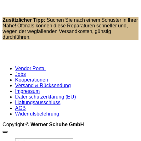
Zusätzlicher Tipp:
Suchen Sie nach einem Schuster in Ihrer
Nähe! Oftmals können diese Reparaturen schneller und,
wegen der wegfallenden Versandkosten, günstig
durchführen.
Vendor Portal
Jobs
Kooperationen
Versand & Rücksendung
Impressum
Datenschutzerklärung (EU)
Haftungsausschluss
AGB
Widerrufsbelehrung
Copyright ©
Werner Schuhe GmbH
Suche