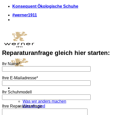
Zum
Konsequent Ökologische Schuhe
Inhalt
#werner1911
springen
Reparaturanfrage gleich hier starten:
Ihr Name*
Ihre E-Mailadresse*
Ihr Schuhmodell
Werner 1911
Was wir anders machen
Wer wir sind
Ihre Reparaturanfrage
Wo wir uns zeigen