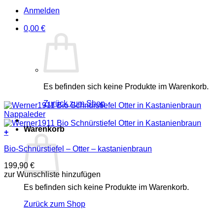
Anmelden
0,00
€
Es befinden sich keine Produkte im Warenkorb.
Zurück zum Shop
Warenkorb
+
Dieses
Bio-Schnürstiefel – Otter – kastanienbraun
Produkt
weist
199,90
€
mehrere
zur Wunschliste hinzufügen
Varianten
auf.
Es befinden sich keine Produkte im Warenkorb.
Die
Optionen
Zurück zum Shop
können
auf