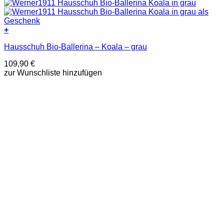
+
Dieses
Hausschuh Bio-Ballerina – Koala – grau
Produkt
weist
109,90
€
mehrere
zur Wunschliste hinzufügen
Varianten
auf.
Die
Optionen
können
auf
der
Produktseite
gewählt
werden