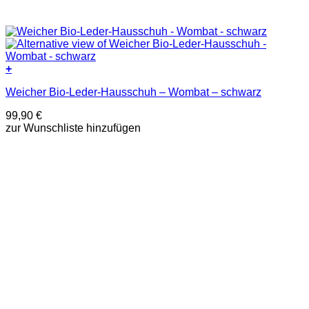
+
Dieses
Weicher Bio-Leder-Hausschuh – Wombat – schwarz
Produkt
weist
99,90
€
mehrere
zur Wunschliste hinzufügen
Varianten
auf.
Die
Optionen
können
auf
der
Produktseite
gewählt
werden