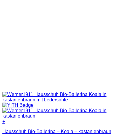
gewählt
werden
+
Dieses
Hausschuh Bio-Ballerina – Koala – kastanienbraun
Produkt