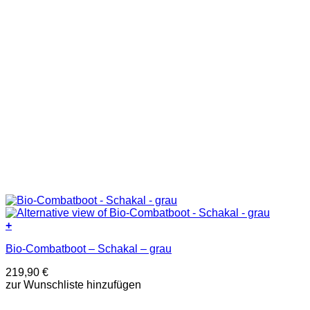
werden
+
Dieses
Bio-Combatboot – Schakal – grau
Produkt
weist
219,90
€
mehrere
zur Wunschliste hinzufügen
Varianten
auf.