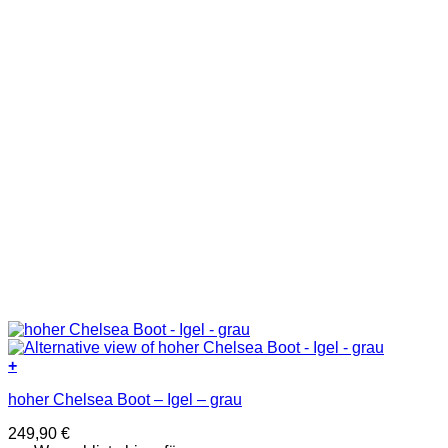
Produktseite
gewählt
werden
+
Dieses
hoher Chelsea Boot – Igel – grau
Produkt
weist
249,90
€
mehrere