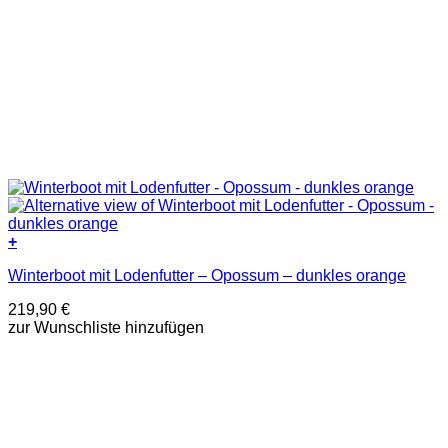
+
Dieses
Winterboot mit Lodenfutter – Opossum – dunkles orange
Produkt
weist
219,90
€
mehrere
zur Wunschliste hinzufügen
Varianten
auf.
Die
Optionen
können
auf
der