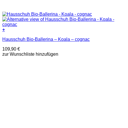
+
Dieses
Hausschuh Bio-Ballerina – Koala – cognac
Produkt
weist
109,90
€
mehrere
zur Wunschliste hinzufügen
Varianten
auf.
Die
Optionen
können
auf
der
Produktseite
gewählt
werden