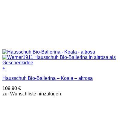
+
Dieses
Hausschuh Bio-Ballerina – Koala – altrosa
Produkt
weist
109,90
€
mehrere
zur Wunschliste hinzufügen
Varianten
auf.
Die
Optionen
können
auf
der
Produktseite