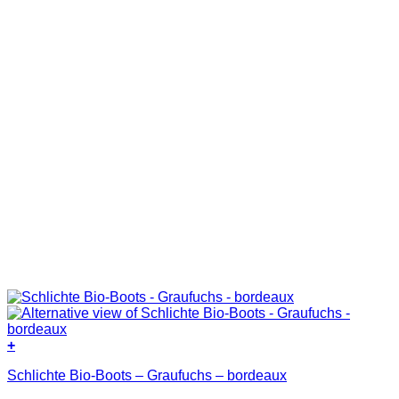
Produktseite
gewählt
werden
+
Dieses
Schlichte Bio-Boots – Graufuchs – bordeaux
Produkt
weist