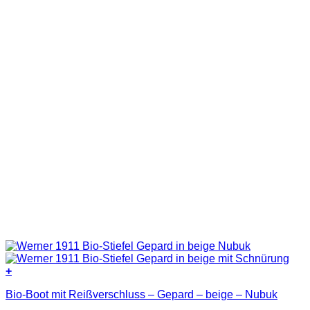
der
Produktseite
gewählt
werden
+
Dieses
Bio-Boot mit Reißverschluss – Gepard – beige – Nubuk
Produkt
weist