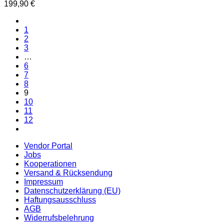
199,90
€
mehrere
Varianten
auf.
1
Die
2
Optionen
3
können
…
auf
6
der
7
Produktseite
8
gewählt
9
werden
10
11
12
Vendor Portal
Jobs
Kooperationen
Versand & Rücksendung
Impressum
Datenschutzerklärung (EU)
Haftungsausschluss
AGB
Widerrufsbelehrung