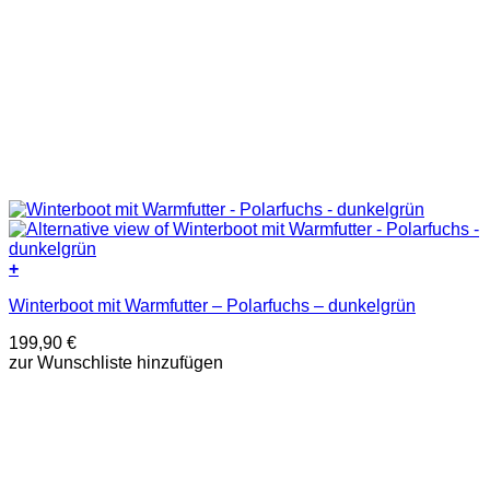
+
Dieses
Winterboot mit Warmfutter – Polarfuchs – dunkelgrün
Produkt
weist
199,90
€
mehrere
zur Wunschliste hinzufügen
Varianten
auf.
Die
Optionen
können
auf
der