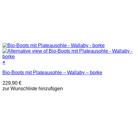
+
Dieses
Bio-Boots mit Plateausohle – Wallaby – borke
Produkt
weist
229,90
€
mehrere
zur Wunschliste hinzufügen
Varianten
auf.
Die
Optionen
können
auf
der
Produktseite
gewählt