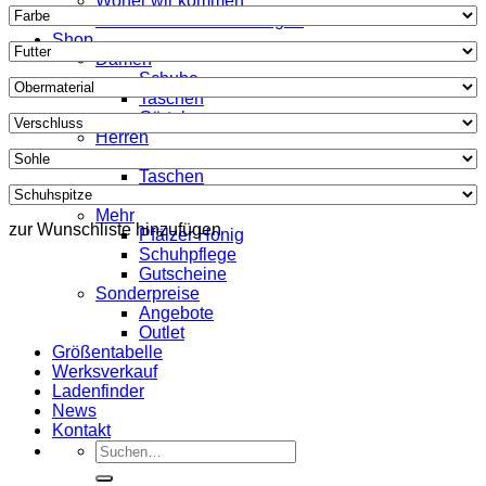
Woher wir kommen
Was unsere Kunden sagen
Shop
Damen
Schuhe
Taschen
Gürtel
Herren
Schuhe
Taschen
Gürtel
Mehr
zur Wunschliste hinzufügen
Pfälzer Honig
Schuhpflege
Gutscheine
Sonderpreise
Angebote
Outlet
Größentabelle
Werksverkauf
Ladenfinder
News
Kontakt
Suche
nach: