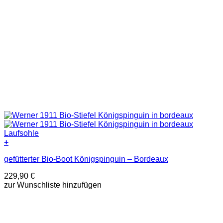
+
Dieses
gefütterter Bio-Boot Königspinguin – Bordeaux
Produkt
weist
229,90
€
mehrere
zur Wunschliste hinzufügen
Varianten
auf.
Die
Optionen
können