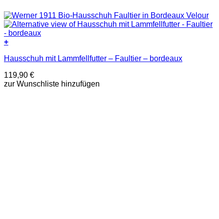
+
Dieses
Hausschuh mit Lammfellfutter – Faultier – bordeaux
Produkt
weist
119,90
€
mehrere
zur Wunschliste hinzufügen
Varianten
auf.
Die
Optionen
können
auf
der
Produktseite
gewählt
werden