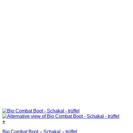
auf
der
Produktseite
gewählt
werden
+
Dieses
Bio Combat Boot – Schakal – trüffel
Produkt