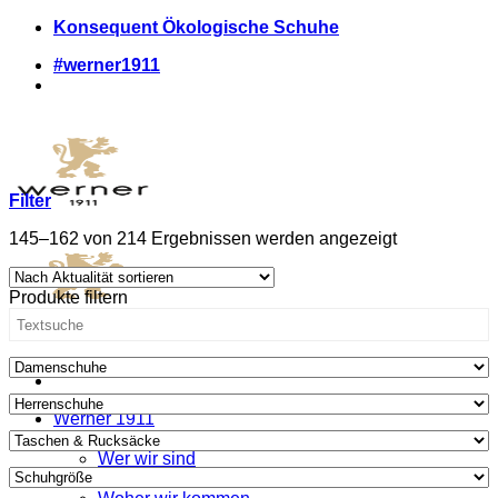
Zum
Konsequent Ökologische Schuhe
Inhalt
#werner1911
springen
Filter
Nach
145–162 von 214 Ergebnissen werden angezeigt
Aktualität
sortiert
Produkte filtern
Werner 1911
Was wir anders machen
Wer wir sind
Wo wir uns zeigen