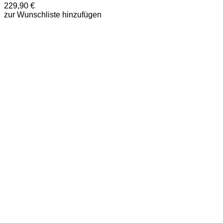
229,90
€
mehrere
zur Wunschliste hinzufügen
Varianten
auf.
Die
Optionen
können
auf
der
Produktseite
gewählt
werden