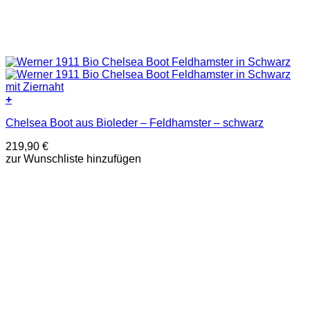
+
Dieses
Chelsea Boot aus Bioleder – Feldhamster – schwarz
Produkt
weist
219,90
€
mehrere
zur Wunschliste hinzufügen
Varianten
auf.
Die
Optionen
können
auf
der
Produktseite
gewählt
werden