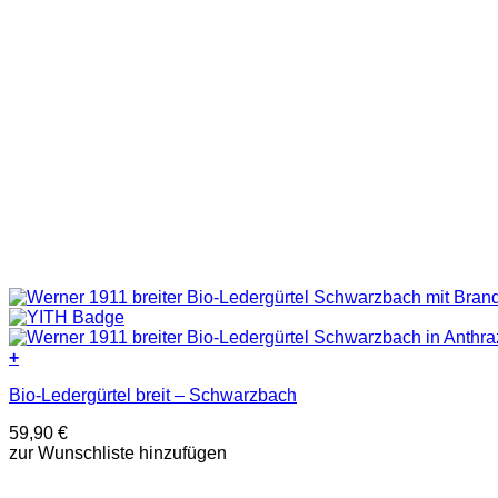
+
Dieses
Bio-Ledergürtel breit – Schwarzbach
Produkt
weist
59,90
€
mehrere
zur Wunschliste hinzufügen
Varianten
auf.
Die