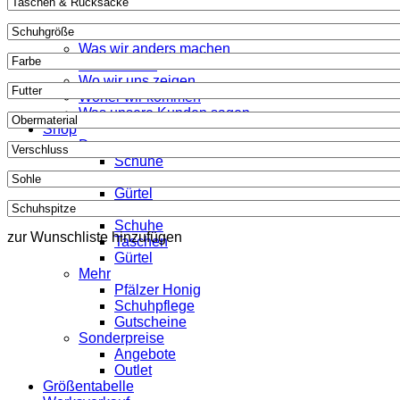
Werner 1911
Was wir anders machen
Wer wir sind
Wo wir uns zeigen
Woher wir kommen
Was unsere Kunden sagen
Shop
Damen
Schuhe
Taschen
Gürtel
Herren
Schuhe
zur Wunschliste hinzufügen
Taschen
Gürtel
Mehr
Pfälzer Honig
Schuhpflege
Gutscheine
Sonderpreise
Angebote
Outlet
Größentabelle