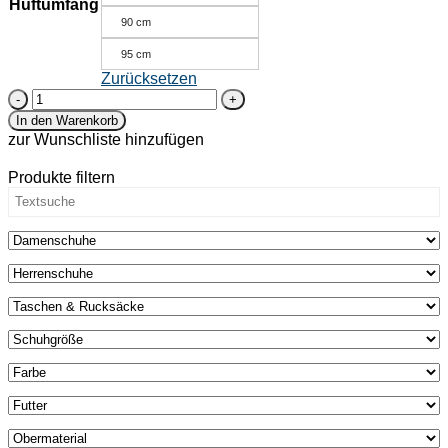
Hüftumfang
90 cm
95 cm
Zurücksetzen
Bio-
Ledergürtel
In den Warenkorb
breit
zur Wunschliste hinzufügen
-
Schwarzbach
Produkte filtern
Menge