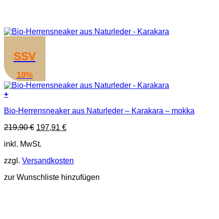
SSV
10%
+
Dieses
Bio-Herrensneaker aus Naturleder – Karakara – mokka
Produkt
weist
Ursprünglicher
Aktueller
219,90
€
197,91
€
mehrere
Preis
Preis
Varianten
inkl. MwSt.
war:
ist:
auf.
219,90 €
197,91 €.
Die
zzgl.
Versandkosten
Optionen
können
zur Wunschliste hinzufügen
auf
der
Produktseite
gewählt
werden