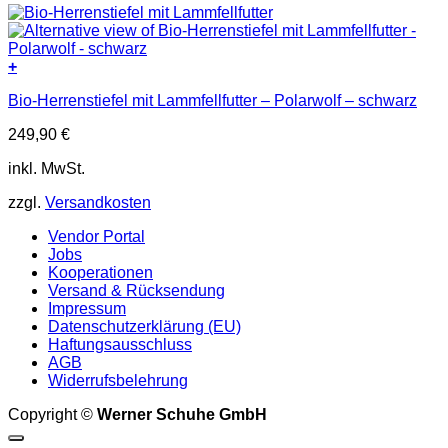
+
Dieses
Bio-Herrenstiefel mit Lammfellfutter – Polarwolf – schwarz
Produkt
weist
249,90
€
mehrere
Varianten
inkl. MwSt.
auf.
Die
zzgl.
Versandkosten
Optionen
können
Vendor Portal
auf
Jobs
der
Kooperationen
Produktseite
Versand & Rücksendung
gewählt
Impressum
werden
Datenschutzerklärung (EU)
Haftungsausschluss
AGB
Widerrufsbelehrung
Copyright ©
Werner Schuhe GmbH