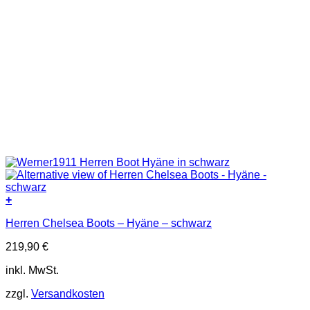
+
Dieses
Herren Chelsea Boots – Hyäne – schwarz
Produkt
weist
219,90
€
mehrere
Varianten
inkl. MwSt.
auf.
Die
zzgl.
Versandkosten
Optionen