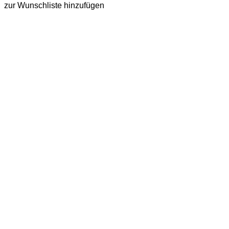
können
zur Wunschliste hinzufügen
auf
der
Produktseite
gewählt
werden