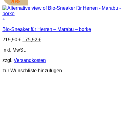
20%
+
Dieses
Bio-Sneaker für Herren – Marabu – borke
Produkt
weist
Ursprünglicher
Aktueller
219,90
€
175,92
€
mehrere
Preis
Preis
Varianten
inkl. MwSt.
war:
ist:
auf.
219,90 €
175,92 €.
Die
zzgl.
Versandkosten
Optionen
können
zur Wunschliste hinzufügen
auf
der
Produktseite
gewählt
werden