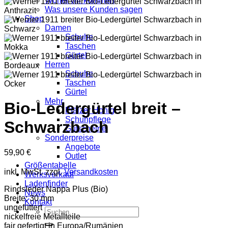
Woher wir kommen
Was unsere Kunden sagen
Shop
Damen
Schuhe
Taschen
Gürtel
Herren
Schuhe
Taschen
Gürtel
Mehr
Bio-Ledergürtel breit –
Pfälzer Honig
Schuhpflege
Schwarzbach
Gutscheine
Sonderpreise
Angebote
59,90
€
Outlet
Größentabelle
inkl. MwSt.
zzgl.
Versandkosten
Werksverkauf
Ladenfinder
Rindsleder Nappa Plus (Bio)
News
Breite: 30 mm
Kontakt
ungefüttert
Suche
nickelfreie Metallteile
nach:
fair gefertigt in Europa/Rumänien