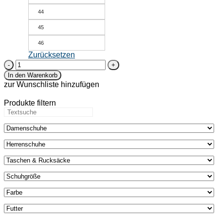
44
45
46
Zurücksetzen
Bio-
Herrensneaker
In den Warenkorb
aus
zur Wunschliste hinzufügen
Naturleder
-
Produkte filtern
Karakara
-
mokka
Menge