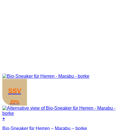
SSV
20%
+
Dieses
Bio-Sneaker für Herren – Marabu – borke
Produkt