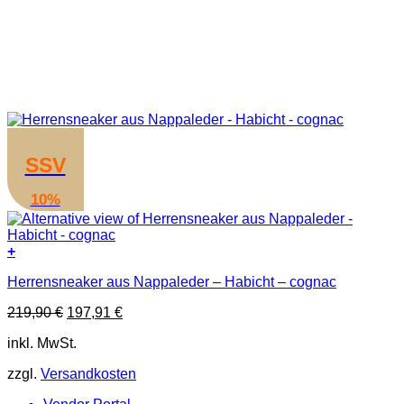
SSV
10%
+
Dieses
Herrensneaker aus Nappaleder – Habicht – cognac
Produkt
weist
Ursprünglicher
Aktueller
219,90
€
197,91
€
mehrere
Preis
Preis
Varianten
inkl. MwSt.
war:
ist:
auf.
219,90 €
197,91 €.
Die
zzgl.
Versandkosten
Optionen
können