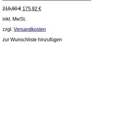
weist
Ursprünglicher
Aktueller
219,90
€
175,92
€
mehrere
Preis
Preis
Varianten
inkl. MwSt.
war:
ist:
auf.
219,90 €
175,92 €.
Die
zzgl.
Versandkosten
Optionen
können
zur Wunschliste hinzufügen
auf
der
Produktseite
gewählt
werden