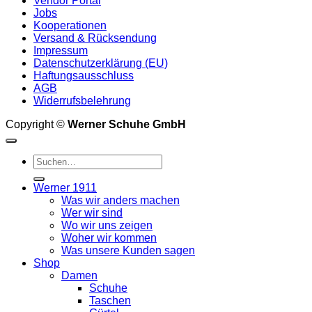
Vendor Portal
auf
Jobs
der
Kooperationen
Produktseite
Versand & Rücksendung
gewählt
Impressum
werden
Datenschutzerklärung (EU)
Haftungsausschluss
AGB
Widerrufsbelehrung
Copyright ©
Werner Schuhe GmbH
Suche
nach:
Werner 1911
Was wir anders machen
Wer wir sind
Wo wir uns zeigen
Woher wir kommen
Was unsere Kunden sagen
Shop
Damen
Schuhe
Taschen