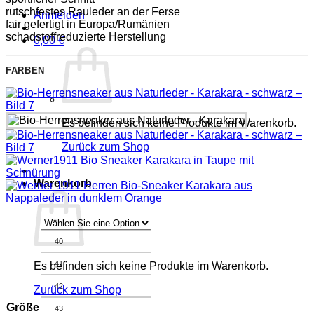
rutschfestes Rauleder an der Ferse
Anmelden
fair gefertigt in Europa/Rumänien
schadstoffreduzierte Herstellung
0,00
€
FARBEN
Es befinden sich keine Produkte im Warenkorb.
Zurück zum Shop
Warenkorb
40
41
Es befinden sich keine Produkte im Warenkorb.
42
Zurück zum Shop
Größe
43