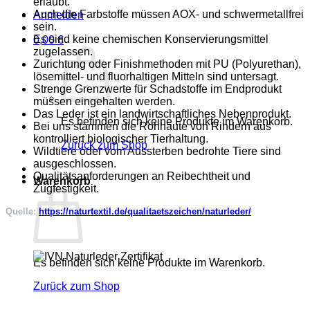
erlaubt.
Auch die Farbstoffe müssen AOX- und schwermetallfrei
Anmelden
sein.
Es sind keine chemischen Konservierungsmittel
0,00
€
zugelassen.
Zurichtung oder Finishmethoden mit PU (Polyurethan),
lösemittel- und fluorhaltigen Mitteln sind untersagt.
Strenge Grenzwerte für Schadstoffe im Endprodukt
müssen eingehalten werden.
Das Leder ist ein landwirtschaftliches Nebenprodukt.
Es befinden sich keine Produkte im Warenkorb.
Bei uns stammen die Rohhäute von Rindern aus
kontrolliert biologischer Tierhaltung.
Zurück zum Shop
Wildtiere oder vom Aussterben bedrohte Tiere sind
ausgeschlossen.
Qualitätsanforderungen an Reibechtheit und
Warenkorb
Zugfestigkeit.
Quelle:
https://naturtextil.de/qualitaetszeichen/naturleder/
Es befinden sich keine Produkte im Warenkorb.
Zurück zum Shop