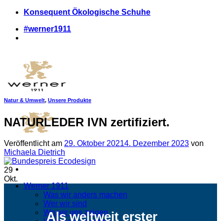
Zum
Konsequent Ökologische Schuhe
Inhalt
#werner1911
springen
Natur & Umwelt
,
Unsere Produkte
NATURLEDER IVN zertifiziert.
Veröffentlicht am
29. Oktober 2021
4. Dezember 2023
von
Michaela Dietrich
29
Okt.
Werner 1911
Was wir anders machen
Wer wir sind
Wo wir uns zeigen
Als weltweit erster