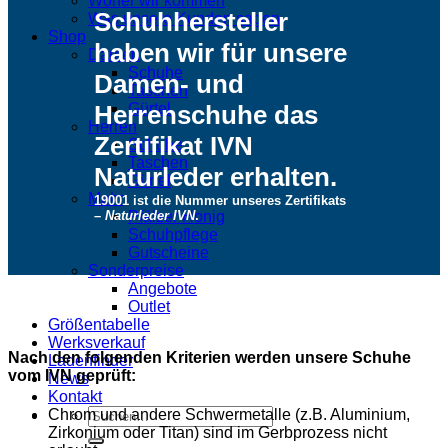
Woher wir kommen
Schuhhersteller
Was unsere Kunden sagen
Shop
haben wir für unsere
Damen
Schuhe
Damen- und
Taschen
Herrenschuhe das
Gürtel
Herren
Zertifikat
IVN
Schuhe
Taschen
Naturleder erhalten.
Gürtel
Mehr
19001 ist die Nummer unseres Zertifikats
–
Naturleder IVN
.
Pfälzer Honig
Schuhpflege
Gutscheine
Sonderpreise
Angebote
Outlet
Größentabelle
Werksverkauf
Nach den folgenden Kriterien werden unsere Schuhe
Ladenfinder
vom IVN geprüft:
News
Kontakt
Suche
Chrom und andere Schwermetalle (z.B. Aluminium,
nach:
Zirkonium oder Titan) sind im Gerbprozess nicht