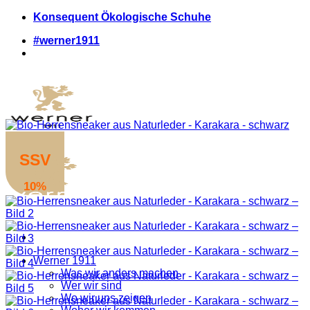
Zum
Konsequent Ökologische Schuhe
Inhalt
#werner1911
springen
SSV
10%
Werner 1911
Was wir anders machen
Wer wir sind
Wo wir uns zeigen