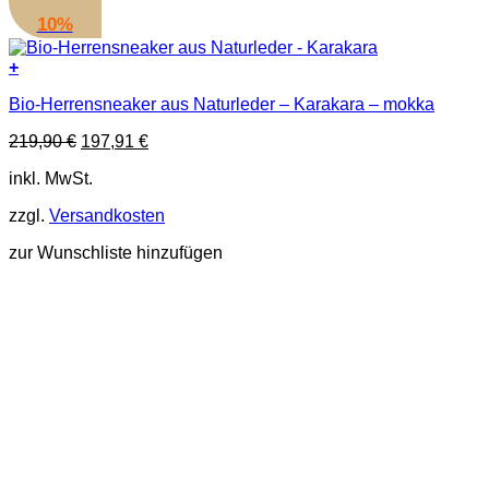
10%
+
Dieses
Bio-Herrensneaker aus Naturleder – Karakara – mokka
Produkt
weist
Ursprünglicher
Aktueller
219,90
€
197,91
€
mehrere
Preis
Preis
Varianten
inkl. MwSt.
war:
ist:
auf.
219,90 €
197,91 €.
Die
zzgl.
Versandkosten
Optionen
können
zur Wunschliste hinzufügen
auf
der
Produktseite
gewählt
werden