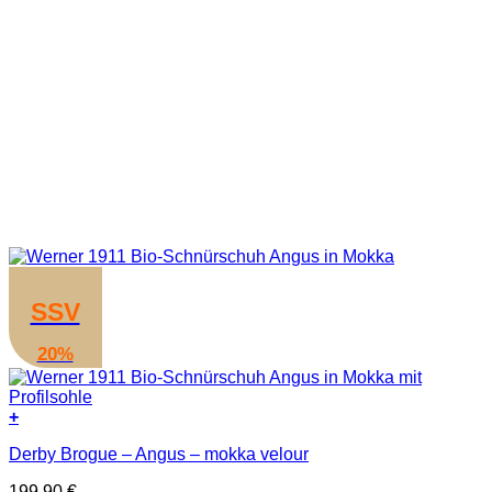
SSV
20%
+
Dieses
Derby Brogue – Angus – mokka velour
Produkt
weist
199,90
€