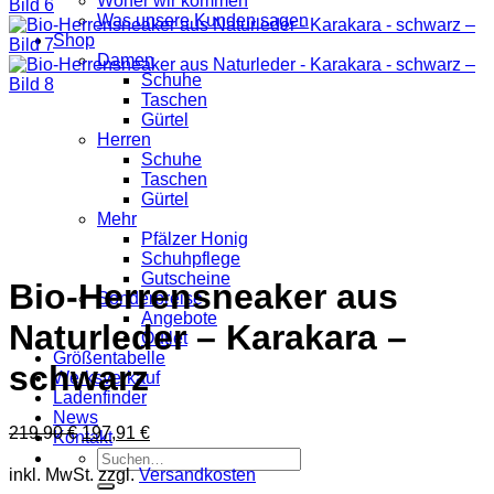
Woher wir kommen
Was unsere Kunden sagen
Shop
Damen
Schuhe
Taschen
Gürtel
Herren
Schuhe
Taschen
Gürtel
Mehr
Pfälzer Honig
Schuhpflege
Gutscheine
Bio-Herrensneaker aus
Sonderpreise
Angebote
Naturleder – Karakara –
Outlet
Größentabelle
schwarz
Werksverkauf
Ladenfinder
News
Ursprünglicher
Aktueller
219,90
€
197,91
€
Kontakt
Preis
Preis
Suche
war:
ist:
inkl. MwSt.
zzgl.
Versandkosten
nach:
219,90 €
197,91 €.