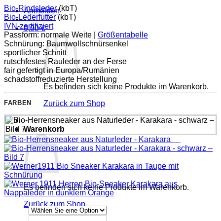
Bio-Rindsleder
(kbT)
Anmelden
Bio-Lederfutter
(kbT)
IVN-zertifiziert
0,00
€
Passform: normale Weite |
Größentabelle
Schnürung: Baumwollschnürsenkel
sportlicher Schnitt
rutschfestes Rauleder an der Ferse
fair gefertigt in Europa/Rumänien
schadstoffreduzierte Herstellung
Es befinden sich keine Produkte im Warenkorb.
FARBEN
Zurück zum Shop
Warenkorb
Es befinden sich keine Produkte im Warenkorb.
Zurück zum Shop