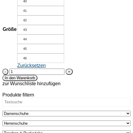
40
41
42
Größe
43
44
45
46
Zurücksetzen
Bio-
Herrensneaker
In den Warenkorb
aus
zur Wunschliste hinzufügen
Naturleder
-
Produkte filtern
Karakara
-
schwarz
Menge