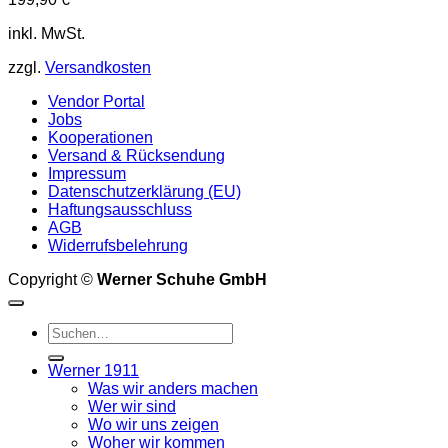
mehrere
Varianten
inkl. MwSt.
auf.
Die
zzgl.
Versandkosten
Optionen
können
Vendor Portal
auf
Jobs
der
Kooperationen
Produktseite
Versand & Rücksendung
gewählt
Impressum
werden
Datenschutzerklärung (EU)
Haftungsausschluss
AGB
Widerrufsbelehrung
Copyright ©
Werner Schuhe GmbH
Suche
nach:
Werner 1911
Was wir anders machen
Wer wir sind
Wo wir uns zeigen
Woher wir kommen