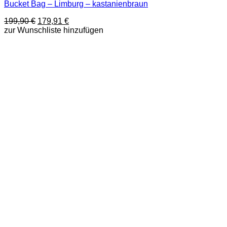
Bucket Bag – Limburg – kastanienbraun
Ursprünglicher
Aktueller
199,90
€
179,91
€
Preis
Preis
zur Wunschliste hinzufügen
war:
ist:
199,90 €
179,91 €.