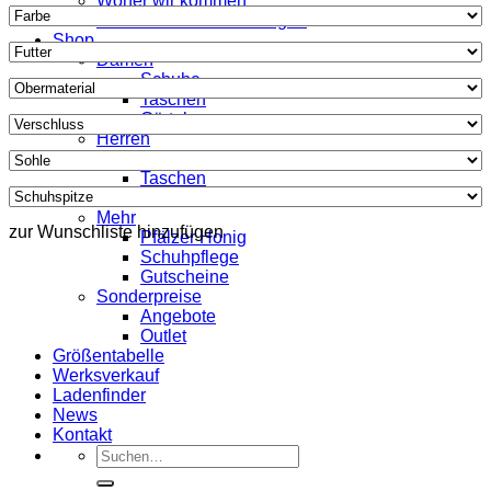
Woher wir kommen
Was unsere Kunden sagen
Shop
Damen
Schuhe
Taschen
Gürtel
Herren
Schuhe
Taschen
Gürtel
Mehr
zur Wunschliste hinzufügen
Pfälzer Honig
Schuhpflege
Gutscheine
Sonderpreise
Angebote
Outlet
Größentabelle
Werksverkauf
Ladenfinder
News
Kontakt
Suche
nach: