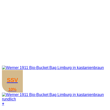
SSV
10%
+