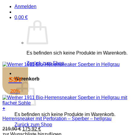
Anmelden
0,00
€
Es befinden sich keine Produkte im Warenkorb.
Zurück zum Shop
SSV
Warenkorb
20%
+
Dieses
Es befinden sich keine Produkte im Warenkorb.
Herrensneaker mit Perforation – Sperber – hellgrau
Produkt
weist
Zurück zum Shop
Ursprünglicher
Aktueller
219,90
€
175,92
€
mehrere
Preis
Preis
zur Wunschliste hinzufügen