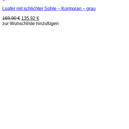
Dieses
Loafer mit schlichter Sohle – Kormoran – grau
Produkt
weist
Ursprünglicher
Aktueller
169,90
€
135,92
€
mehrere
Preis
Preis
zur Wunschliste hinzufügen
Varianten
war:
ist:
auf.
169,90 €
135,92 €.
Die
Optionen
können
auf
der
Produktseite
gewählt
werden