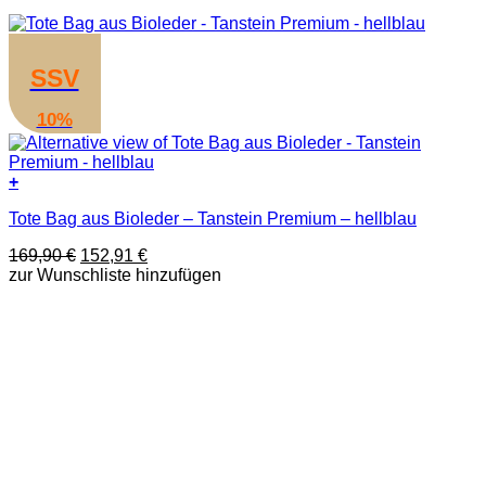
SSV
10%
+
Tote Bag aus Bioleder – Tanstein Premium – hellblau
Ursprünglicher
Aktueller
169,90
€
152,91
€
Preis
Preis
zur Wunschliste hinzufügen
war:
ist:
169,90 €
152,91 €.