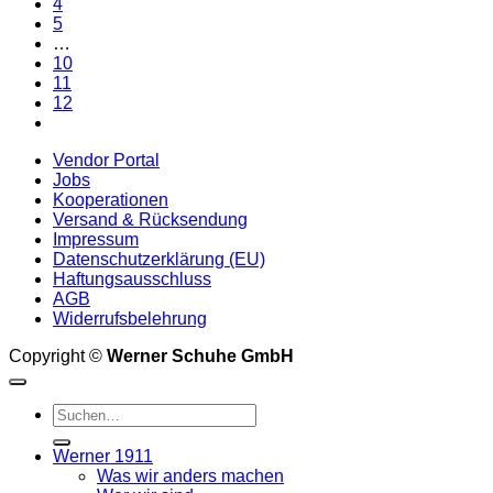
4
der
5
Produktseite
…
gewählt
10
werden
11
12
Vendor Portal
Jobs
Kooperationen
Versand & Rücksendung
Impressum
Datenschutzerklärung (EU)
Haftungsausschluss
AGB
Widerrufsbelehrung
Copyright ©
Werner Schuhe GmbH
Suche
nach:
Werner 1911
Was wir anders machen