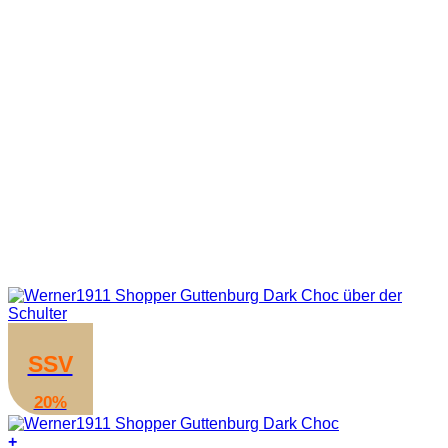
SSV
20%
+