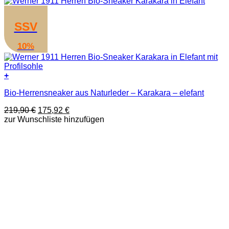
SSV
10%
+
Dieses
Bio-Herrensneaker aus Naturleder – Karakara – elefant
Produkt
weist
Ursprünglicher
Aktueller
219,90
€
175,92
€
mehrere
Preis
Preis
zur Wunschliste hinzufügen
Varianten
war:
ist:
auf.
219,90 €
175,92 €.
Die
Optionen
können
auf
der
Produktseite
gewählt
werden