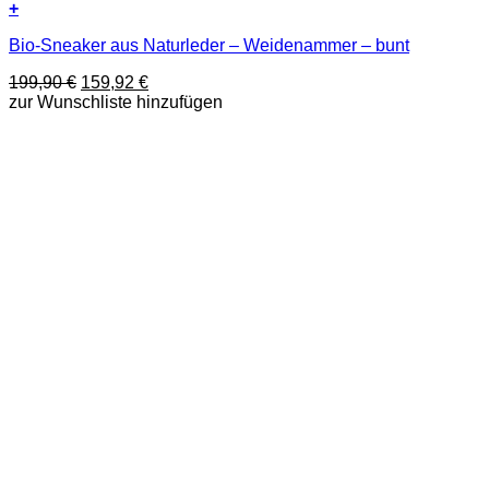
+
Dieses
Bio-Sneaker aus Naturleder – Weidenammer – bunt
Produkt
weist
Ursprünglicher
Aktueller
199,90
€
159,92
€
mehrere
Preis
Preis
zur Wunschliste hinzufügen
Varianten
war:
ist:
auf.
199,90 €
159,92 €.
Die
Optionen
können
auf
der
Produktseite
gewählt
werden