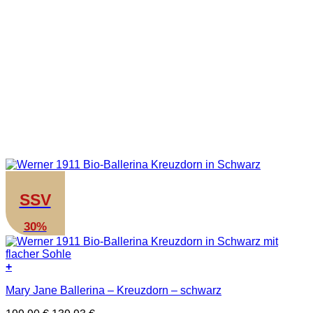
SSV
30%
+
Dieses
Mary Jane Ballerina – Kreuzdorn – schwarz
Produkt
weist