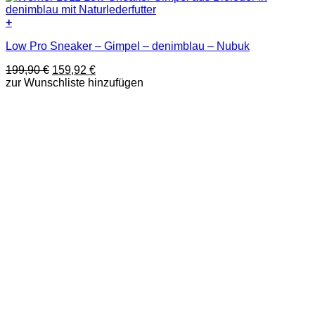
+
Dieses
Low Pro Sneaker – Gimpel – denimblau – Nubuk
Produkt
weist
Ursprünglicher
Aktueller
199,90
€
159,92
€
mehrere
Preis
Preis
zur Wunschliste hinzufügen
Varianten
war:
ist:
auf.
199,90 €
159,92 €.
Die
Optionen
können
auf
der
Produktseite
gewählt
werden