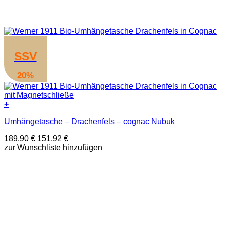
SSV
20%
+
Umhängetasche – Drachenfels – cognac Nubuk
Ursprünglicher
Aktueller
189,90
€
151,92
€
Preis
Preis
zur Wunschliste hinzufügen
war:
ist:
189,90 €
151,92 €.