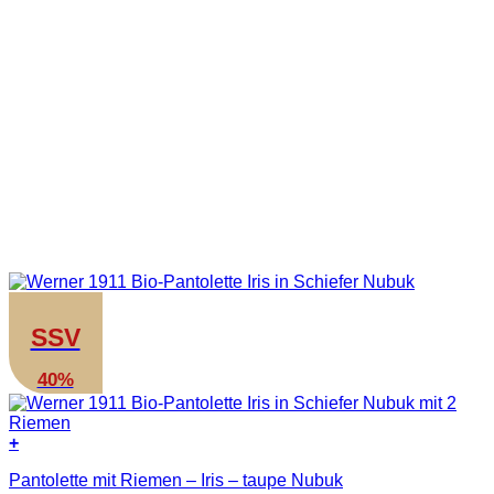
SSV
40%
+
Dieses
Pantolette mit Riemen – Iris – taupe Nubuk
Produkt