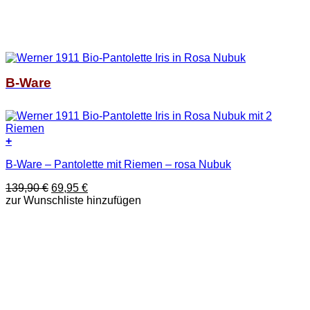
B-Ware
+
Dieses
B-Ware – Pantolette mit Riemen – rosa Nubuk
Produkt
weist
Ursprünglicher
Aktueller
139,90
€
69,95
€
mehrere
Preis
Preis
zur Wunschliste hinzufügen
Varianten
war:
ist:
auf.
139,90 €
69,95 €.
Die
Optionen
können
auf
der
Produktseite
gewählt