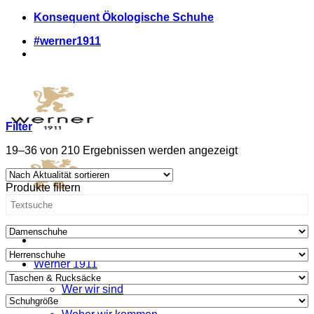
Zum
Konsequent Ökologische Schuhe
Inhalt
#werner1911
springen
Filter
Nach
19–36 von 210 Ergebnissen werden angezeigt
Aktualität
sortiert
Produkte filtern
Werner 1911
Was wir anders machen
Wer wir sind
Wo wir uns zeigen