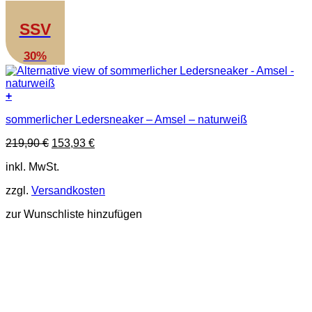
SSV
30%
+
Dieses
sommerlicher Ledersneaker – Amsel – naturweiß
Produkt
weist
Ursprünglicher
Aktueller
219,90
€
153,93
€
mehrere
Preis
Preis
Varianten
inkl. MwSt.
war:
ist:
auf.
219,90 €
153,93 €.
Die
zzgl.
Versandkosten
Optionen
können
zur Wunschliste hinzufügen
auf
der
Produktseite
gewählt
werden