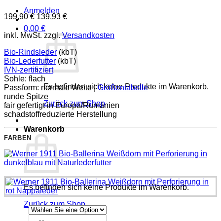
Anmelden
Ursprünglicher
Aktueller
199,90
€
139,93
€
Preis
Preis
0,00
€
war:
ist:
inkl. MwSt.
zzgl.
Versandkosten
199,90 €
139,93 €.
Bio-Rindsleder
(kbT)
Bio-Lederfutter
(kbT)
IVN-zertifiziert
Sohle: flach
Es befinden sich keine Produkte im Warenkorb.
Passform: normale Weite |
Größentabelle
runde Spitze
Zurück zum Shop
fair gefertigt in Europa/Rumänien
schadstoffreduzierte Herstellung
Warenkorb
FARBEN
Es befinden sich keine Produkte im Warenkorb.
Zurück zum Shop