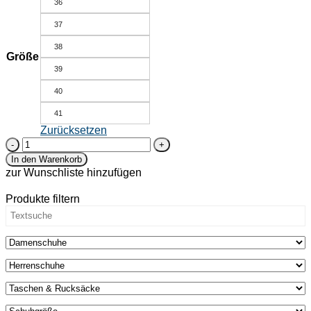
36
37
38
Größe
39
40
41
Zurücksetzen
Bio-
Ballerina
In den Warenkorb
mit
zur Wunschliste hinzufügen
Lochung
-
Produkte filtern
Weißdorn
-
rot
Menge