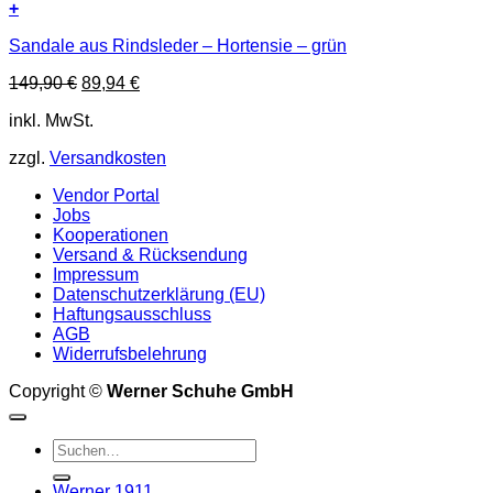
+
Dieses
Sandale aus Rindsleder – Hortensie – grün
Produkt
weist
Ursprünglicher
Aktueller
149,90
€
89,94
€
mehrere
Preis
Preis
Varianten
inkl. MwSt.
war:
ist:
auf.
149,90 €
89,94 €.
Die
zzgl.
Versandkosten
Optionen
können
Vendor Portal
auf
Jobs
der
Kooperationen
Produktseite
Versand & Rücksendung
gewählt
Impressum
werden
Datenschutzerklärung (EU)
Haftungsausschluss
AGB
Widerrufsbelehrung
Copyright ©
Werner Schuhe GmbH
Suche
nach:
Werner 1911