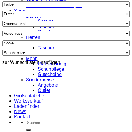
Woher wir kommen
Was unsere Kunden sagen
Shop
Damen
Schuhe
Taschen
Gürtel
Herren
Schuhe
Taschen
Gürtel
Mehr
zur Wunschliste hinzufügen
Pfälzer Honig
Schuhpflege
Gutscheine
Sonderpreise
Angebote
Outlet
Größentabelle
Werksverkauf
Ladenfinder
News
Kontakt
Suche
nach: