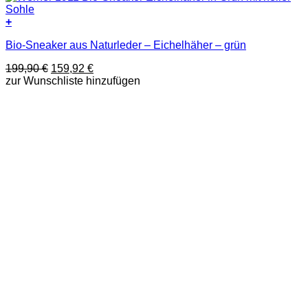
+
Dieses
Bio-Sneaker aus Naturleder – Eichelhäher – grün
Produkt
weist
Ursprünglicher
Aktueller
199,90
€
159,92
€
mehrere
Preis
Preis
zur Wunschliste hinzufügen
Varianten
war:
ist:
auf.
199,90 €
159,92 €.
Die
Optionen
können
auf
der
Produktseite
gewählt
werden