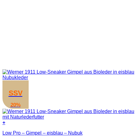
SSV
20%
+
Dieses
Low Pro – Gimpel – eisblau – Nubuk
Produkt