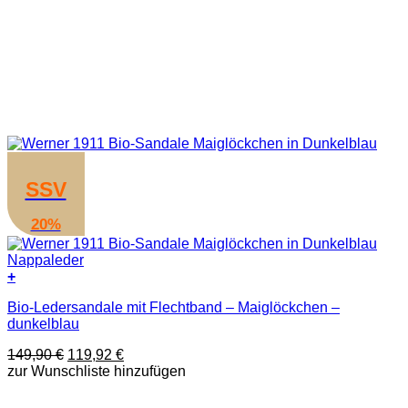
SSV
20%
+
Dieses
Bio-Ledersandale mit Flechtband – Maiglöckchen –
Produkt
dunkelblau
weist
mehrere
Ursprünglicher
Aktueller
149,90
€
119,92
€
Varianten
Preis
Preis
zur Wunschliste hinzufügen
auf.
war:
ist:
Die
149,90 €
119,92 €.
Optionen