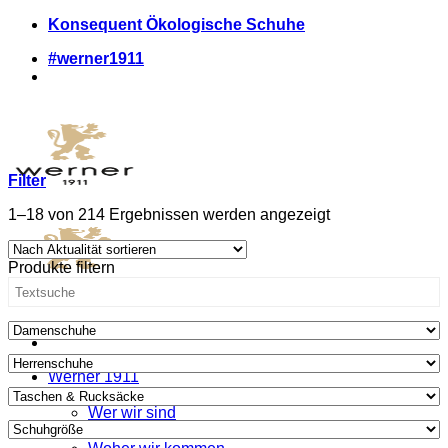
Zum
Konsequent Ökologische Schuhe
Inhalt
#werner1911
springen
Filter
Nach
1–18 von 214 Ergebnissen werden angezeigt
Aktualität
sortiert
Produkte filtern
Werner 1911
Was wir anders machen
Wer wir sind
Wo wir uns zeigen