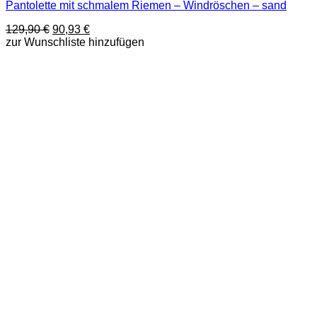
Pantolette mit schmalem Riemen – Windröschen – sand
Produkt
weist
Ursprünglicher
Aktueller
129,90
€
90,93
€
mehrere
Preis
Preis
zur Wunschliste hinzufügen
Varianten
war:
ist:
auf.
129,90 €
90,93 €.
Die
Optionen
können
auf
der
Produktseite
gewählt
werden