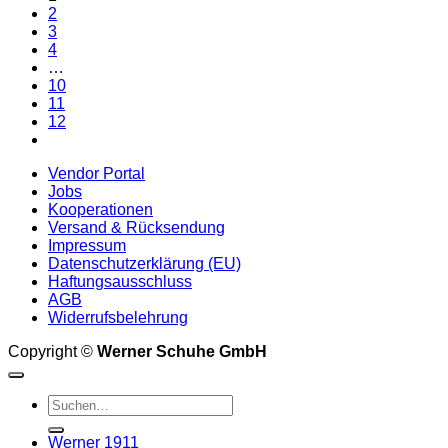
auf.
2
139,90 €
111,92 €.
Die
3
Optionen
4
können
…
auf
10
der
11
Produktseite
12
gewählt
werden
Vendor Portal
Jobs
Kooperationen
Versand & Rücksendung
Impressum
Datenschutzerklärung (EU)
Haftungsausschluss
AGB
Widerrufsbelehrung
Copyright ©
Werner Schuhe GmbH
Suche
nach:
Werner 1911