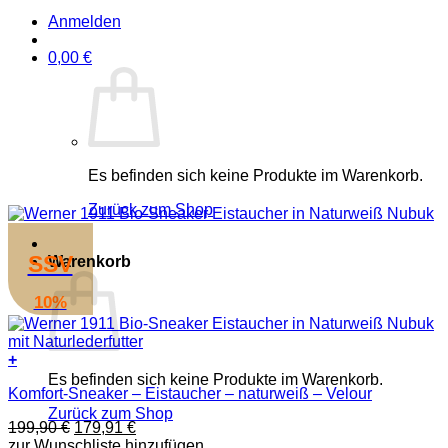
Anmelden
0,00
€
Es befinden sich keine Produkte im Warenkorb.
Zurück zum Shop
SSV
Warenkorb
10%
+
Dieses
Es befinden sich keine Produkte im Warenkorb.
Komfort-Sneaker – Eistaucher – naturweiß – Velour
Produkt
weist
Zurück zum Shop
Ursprünglicher
Aktueller
199,90
€
179,91
€
mehrere
Preis
Preis
zur Wunschliste hinzufügen