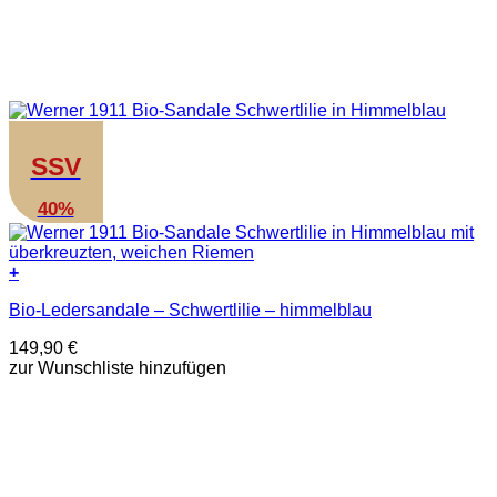
SSV
40%
+
Dieses
Bio-Ledersandale – Schwertlilie – himmelblau
Produkt
weist
149,90
€
mehrere
zur Wunschliste hinzufügen
Varianten
auf.
Die
Optionen
können
auf
der