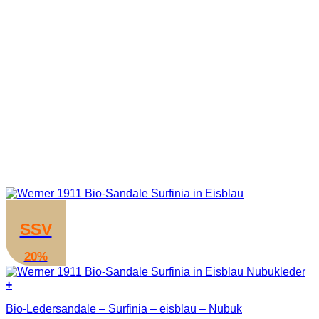
SSV
20%
+
Dieses
Bio-Ledersandale – Surfinia – eisblau – Nubuk
Produkt