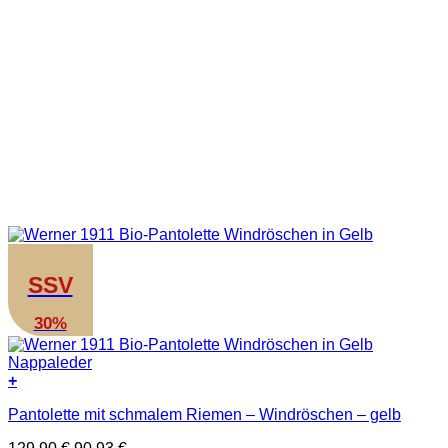
SSV
30%
+
Dieses
Pantolette mit schmalem Riemen – Windröschen – gelb
Produkt
weist
Ursprünglicher
Aktueller