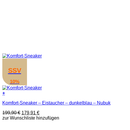
SSV
10%
+
Dieses
Komfort-Sneaker – Eistaucher – dunkelblau – Nubuk
Produkt
weist
Ursprünglicher
Aktueller
199,90
€
179,91
€
mehrere
Preis
Preis
zur Wunschliste hinzufügen
Varianten
war:
ist:
auf.
199,90 €
179,91 €.
Die