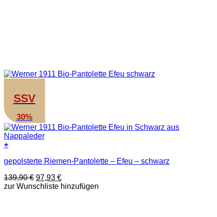
SSV
30%
+
Dieses
gepolsterte Riemen-Pantolette – Efeu – schwarz
Produkt
weist
Ursprünglicher
Aktueller
139,90
€
97,93
€
mehrere
Preis
Preis
zur Wunschliste hinzufügen
Varianten
war:
ist:
auf.
139,90 €
97,93 €.
Die
Optionen