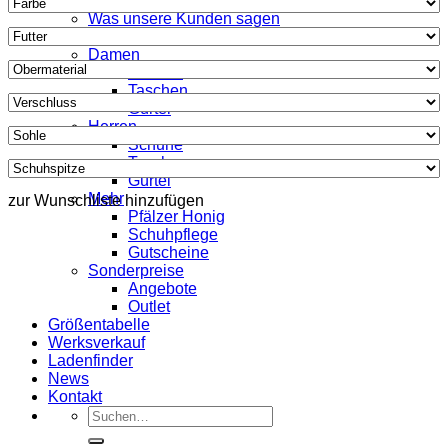
Woher wir kommen
Was unsere Kunden sagen
Shop
Damen
Schuhe
Taschen
Gürtel
Herren
Schuhe
Taschen
Gürtel
Mehr
zur Wunschliste hinzufügen
Pfälzer Honig
Schuhpflege
Gutscheine
Sonderpreise
Angebote
Outlet
Größentabelle
Werksverkauf
Ladenfinder
News
Kontakt
Suche
nach: