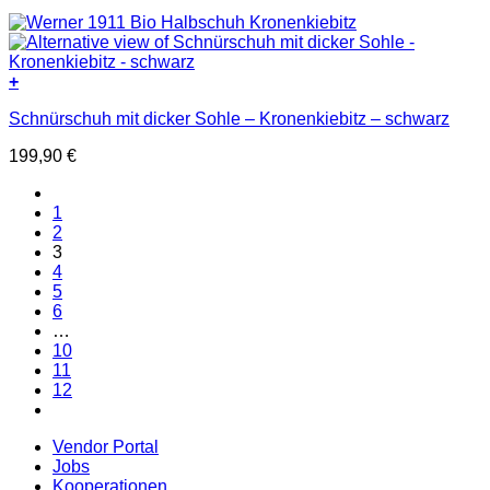
+
Dieses
Schnürschuh mit dicker Sohle – Kronenkiebitz – schwarz
Produkt
weist
199,90
€
mehrere
Varianten
auf.
1
Die
2
Optionen
3
können
4
auf
5
der
6
Produktseite
…
gewählt
10
werden
11
12
Vendor Portal
Jobs
Kooperationen