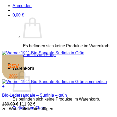
Anmelden
0,00
€
Es befinden sich keine Produkte im Warenkorb.
Zurück zum Shop
SSV
Warenkorb
20%
+
Dieses
Bio-Ledersandale – Surfinia – grün
Produkt
Es befinden sich keine Produkte im Warenkorb.
weist
Ursprünglicher
Aktueller
139,90
€
111,92
€
mehrere
Zurück zum Shop
Preis
Preis
zur Wunschliste hinzufügen
Varianten
war:
ist:
auf.