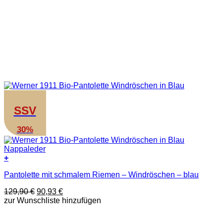
SSV
30%
+
Dieses
Pantolette mit schmalem Riemen – Windröschen – blau
Produkt
weist
Ursprünglicher
Aktueller
129,90
€
90,93
€
mehrere
Preis
Preis
zur Wunschliste hinzufügen
Varianten
war:
ist:
auf.
129,90 €
90,93 €.
Die