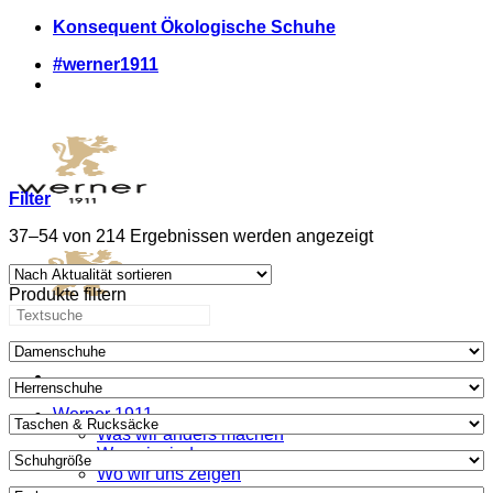
Zum
Konsequent Ökologische Schuhe
Inhalt
#werner1911
springen
Filter
Nach
37–54 von 214 Ergebnissen werden angezeigt
Aktualität
sortiert
Produkte filtern
Werner 1911
Was wir anders machen
Wer wir sind
Wo wir uns zeigen