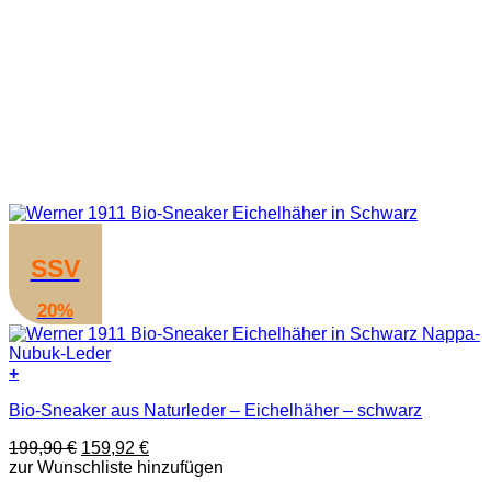
SSV
20%
+
Dieses
Bio-Sneaker aus Naturleder – Eichelhäher – schwarz
Produkt
weist
Ursprünglicher
Aktueller
199,90
€
159,92
€
mehrere
Preis
Preis
zur Wunschliste hinzufügen
Varianten
war:
ist:
auf.