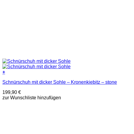
+
Dieses
Schnürschuh mit dicker Sohle – Kronenkiebitz – stone
Produkt
weist
199,90
€
mehrere
zur Wunschliste hinzufügen
Varianten
auf.
Die
Optionen
können
auf
der