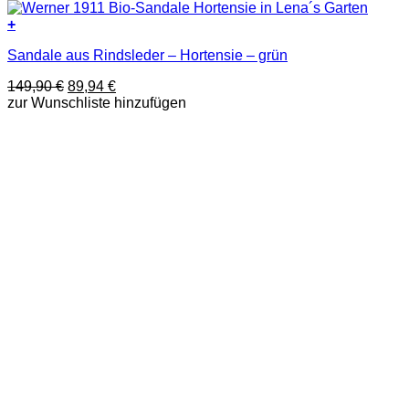
+
Dieses
Sandale aus Rindsleder – Hortensie – grün
Produkt
weist
Ursprünglicher
Aktueller
149,90
€
89,94
€
mehrere
Preis
Preis
zur Wunschliste hinzufügen
Varianten
war:
ist:
auf.
149,90 €
89,94 €.
Die
Optionen
können
auf
der
Produktseite
gewählt
werden