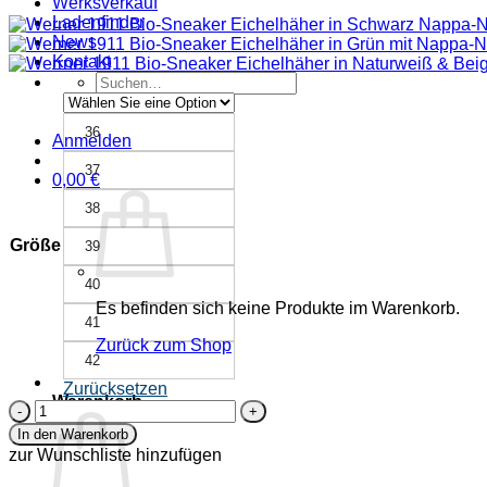
Werksverkauf
Ladenfinder
News
Kontakt
Suche
nach:
36
Anmelden
37
0,00
€
38
Größe
39
40
Es befinden sich keine Produkte im Warenkorb.
41
Zurück zum Shop
42
Zurücksetzen
Warenkorb
Bio-
Sneaker
In den Warenkorb
aus
zur Wunschliste hinzufügen
Naturleder
-