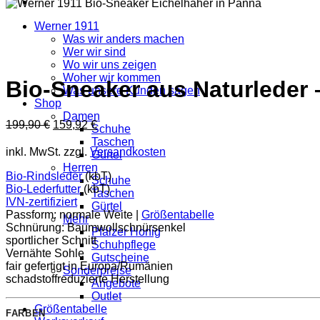
Werner 1911
Was wir anders machen
Wer wir sind
Wo wir uns zeigen
Woher wir kommen
Bio-Sneaker aus Naturleder 
Was unsere Kunden sagen
Shop
Damen
Ursprünglicher
Aktueller
199,90
€
159,92
€
Schuhe
Preis
Preis
Taschen
war:
ist:
inkl. MwSt.
zzgl.
Versandkosten
Gürtel
199,90 €
159,92 €.
Herren
Bio-Rindsleder
(kbT)
Schuhe
Bio-Lederfutter
(kbT)
Taschen
IVN-zertifiziert
Gürtel
Passform: normale Weite |
Größentabelle
Mehr
Schnürung: Baumwollschnürsenkel
Pfälzer Honig
sportlicher Schnitt
Schuhpflege
Vernähte Sohle
Gutscheine
fair gefertigt in Europa/Rumänien
Sonderpreise
schadstoffreduzierte Herstellung
Angebote
Outlet
Größentabelle
FARBEN