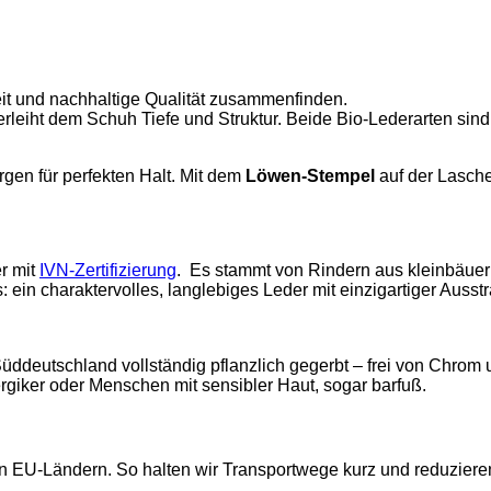
heit und nachhaltige Qualität zusammenfinden.
leiht dem Schuh Tiefe und Struktur. Beide Bio-Lederarten sin
gen für perfekten Halt. Mit dem
Löwen-Stempel
auf der Lasch
r mit
IVN-Zertifizierung
.
Es stammt von Rindern aus kleinbäuerl
s: ein charaktervolles, langlebiges Leder mit einzigartiger Au
 Süddeutschland vollständig pflanzlich gegerbt – frei von Chrom
rgiker oder Menschen mit sensibler Haut, sogar barfuß.
n EU-Ländern. So halten wir Transportwege kurz und reduzier