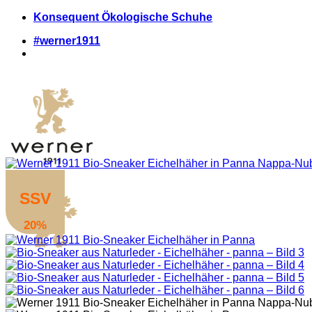
Zum
Konsequent Ökologische Schuhe
Inhalt
#werner1911
springen
SSV
20%