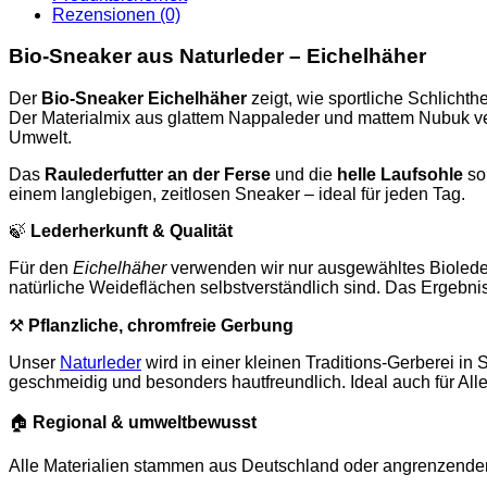
Rezensionen (0)
Bio-Sneaker aus Naturleder – Eichelhäher
Der
Bio-Sneaker
Eichelhäher
zeigt, wie sportliche Schlicht
Der Materialmix aus glattem Nappaleder und mattem Nubuk ver
Umwelt.
Das
Raulederfutter an der Ferse
und die
helle Laufsohle
sor
einem langlebigen, zeitlosen Sneaker – ideal für jeden Tag.
🍃
Lederherkunft & Qualität
Für den
Eichelhäher
verwenden wir nur ausgewähltes Biolede
natürliche Weideflächen selbstverständlich sind. Das Ergebni
⚒️
Pflanzliche, chromfreie Gerbung
Unser
Naturleder
wird in einer kleinen Traditions-Gerberei in
geschmeidig und besonders hautfreundlich. Ideal auch für Alle
🏠
Regional & umweltbewusst
Alle Materialien stammen aus Deutschland oder angrenzende