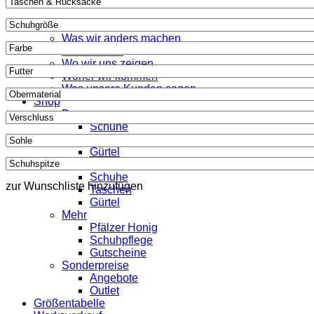
Werner 1911
Was wir anders machen
Wer wir sind
Wo wir uns zeigen
Woher wir kommen
Was unsere Kunden sagen
Shop
Damen
Schuhe
Taschen
Gürtel
Herren
Schuhe
zur Wunschliste hinzufügen
Taschen
Gürtel
Mehr
Pfälzer Honig
Schuhpflege
Gutscheine
Sonderpreise
Angebote
Outlet
Größentabelle