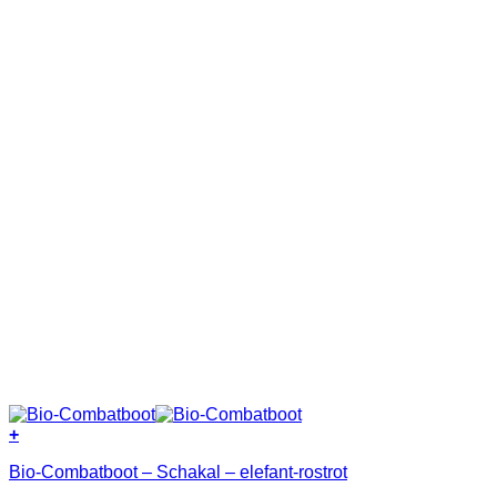
+
Dieses
Bio-Combatboot – Schakal – elefant-rostrot
Produkt
weist