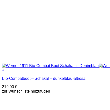
+
Dieses
Bio-Combatboot – Schakal – dunkelblau-altrosa
Produkt
weist
219,90
€
mehrere
zur Wunschliste hinzufügen
Varianten
auf.
Die
Optionen
können