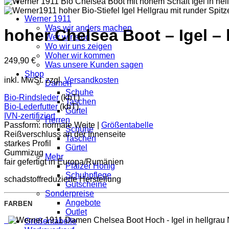
Werner 1911
Was wir anders machen
hoher Chelsea Boot – Igel –
Wer wir sind
Wo wir uns zeigen
Woher wir kommen
249,90
€
Was unsere Kunden sagen
Shop
inkl. MwSt.
zzgl.
Versandkosten
Damen
Schuhe
Bio-Rindsleder
(kbT)
Taschen
Bio-Lederfutter
(kbT)
Gürtel
IVN-zertifiziert
Herren
Passform: normale Weite |
Größentabelle
Schuhe
Reißverschluss an der Innenseite
Taschen
starkes Profil
Gürtel
Gummizug
Mehr
fair gefertigt in Europa/Rumänien
Pfälzer Honig
Schuhpflege
schadstoffreduzierte Herstellung
Gutscheine
Sonderpreise
Angebote
FARBEN
Outlet
Größentabelle