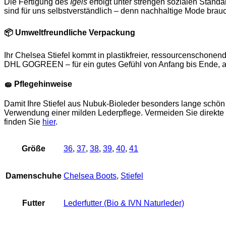
Die Fertigung des
Igels
erfolgt unter strengen sozialen Stand
sind für uns selbstverständlich – denn nachhaltige Mode brau
📦
Umweltfreundliche Verpackung
Ihr Chelsea Stiefel kommt in plastikfreier, ressourcenschone
DHL GOGREEN – für ein gutes Gefühl von Anfang bis Ende, au
🧽
Pflegehinweise
Damit Ihre Stiefel aus Nubuk-Bioleder besonders lange schön
Verwendung einer milden Lederpflege. Vermeiden Sie direkte 
finden Sie
hier
.
Größe
36
,
37
,
38
,
39
,
40
,
41
Damenschuhe
Chelsea Boots
,
Stiefel
Futter
Lederfutter (Bio & IVN Naturleder)