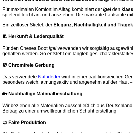
Für maximalen Komfort im Alltag kombiniert der
Igel
den
klas
spielend leicht an- und ausziehen. Die markante Laufsohle mi
Ein zeitloser Stiefel, der
Eleganz, Nachhaltigkeit und Trage
🧵
Herkunft & Lederqualität
Für den Chesea Boot
Igel
verwenden wir sorgfältig ausgewähl
gehalten werden. So entsteht ein langlebiges, charakterstarkes
🍃
Chromfreie Gerbung
Das verwendete
Naturleder
wird in einer traditionsreichen G
besonders weich, atmungsaktiv und angenehm auf der Haut – p
🏡
Nachhaltige Materialbeschaffung
Wir beziehen alle Materialien ausschließlich aus Deutschla
Beitrag zu einer umweltfreundlichen Schuhherstellung.
🤝
Faire Produktion