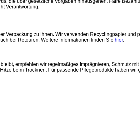
ards, die über gesetzliche Vorgaben hinausgehen. Faire Bezah
cht Verantwortung.
nder Verpackung zu Ihnen. Wir verwenden Recyclingpapier und p
ch bei Retouren. Weitere Informationen finden Sie
hier
.
 bleibt, empfehlen wir regelmäßiges Imprägnieren, Schmutz mit
Hitze beim Trocknen. Für passende Pflegeprodukte haben wir g