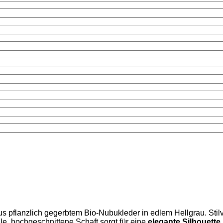
s pflanzlich gegerbtem Bio-Nubukleder in edlem Hellgrau. Stil
le, hochgeschnittene Schaft sorgt für eine
elegante Silhouette