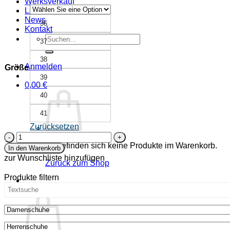
Werksverkauf
Ladenfinder
News
36
Kontakt
Suche
37
nach:
38
Anmelden
Größe
39
0,00
€
40
41
Zurücksetzen
hoher
Chelsea
Es befinden sich keine Produkte im Warenkorb.
In den Warenkorb
Boot
zur Wunschliste hinzufügen
Zurück zum Shop
-
Igel
Produkte filtern
-
Warenkorb
hellgrau
Nubuk
Menge