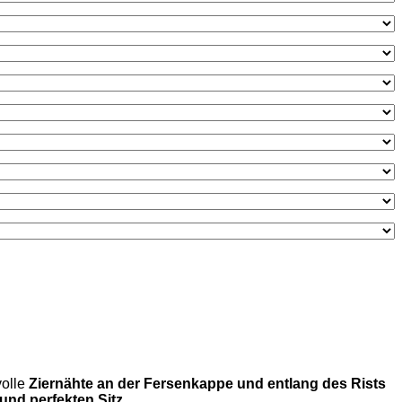
volle
Ziernähte an der Fersenkappe und entlang des Rists
 und perfekten Sitz
.