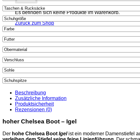
Es befinden sich keine Produkte im Warenkorb.
Zurück zum Shop
Beschreibung
Zusätzliche Information
Produktsicherheit
Rezensionen (0)
hoher Chelsea Boot – Igel
Der
hohe Chelsea Boot
Igel
ist ein moderner Damenstiefel au
verleihen dem Stiefel seine feine Linienführung
. Der schma