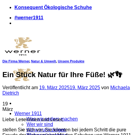
Zum
Konsequent Ökologische Schuhe
Inhalt
#werner1911
springen
Die Firma Werner
,
Natur & Umwelt
,
Unsere Produkte
Ein Stück Natur für Ihre Füße! 🌿👣
Veröffentlicht am
19. März 2025
19. März 2025
von
Michaela
Dietrich
19
März
Werner 1911
Was wir anders machen
Liebe Leserinnen und Leser,
Wer wir sind
stellen Sie sich vor, Sie könnten bei jedem Schritt die pure
Wo wir uns zeigen