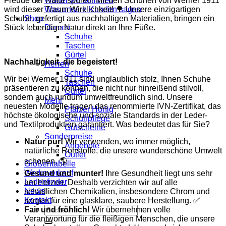
Freude der Natur spüren! Mit den Schuhen von Werner 1911
Woher wir kommen
wird dieser Traum Wirklichkeit! 🌳 Unsere einzigartigen
Was unsere Kunden sagen
Schuhe, gefertigt aus nachhaltigen Materialien, bringen ein
Shop
Stück lebendige Natur direkt an Ihre Füße.
Damen
Schuhe
Taschen
Gürtel
Nachhaltigkeit, die begeistert!
Herren
Schuhe
Wir bei Werner 1911 sind unglaublich stolz, Ihnen Schuhe
Taschen
präsentieren zu können, die nicht nur hinreißend stilvoll,
Gürtel
sondern auch rundum umweltfreundlich sind. Unsere
Mehr
neuesten Modelle tragen das renommierte IVN-Zertifikat, das
Pfälzer Honig
höchste ökologische und soziale Standards in der Leder-
Schuhpflege
und Textilproduktion garantiert. Was bedeutet das für Sie?
Gutscheine
Sonderpreise
Natur pur!
Wir verwenden, wo immer möglich,
Angebote
natürliche Rohstoffe, die unsere wunderschöne Umwelt
Outlet
schonen. 🌎
Größentabelle
Werksverkauf
Gesund und munter!
Ihre Gesundheit liegt uns sehr
Ladenfinder
am Herzen. Deshalb verzichten wir auf alle
News
schädlichen Chemikalien, insbesondere Chrom und
Kontakt
sorgen für eine glasklare, saubere Herstellung. ✅
Suche
Fair und fröhlich!
Wir übernehmen volle
nach:
Verantwortung für die fleißigen Menschen, die unsere