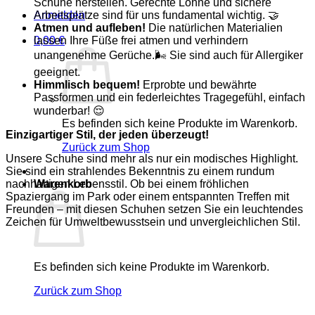
Schuhe herstellen. Gerechte Löhne und sichere
Arbeitsplätze sind für uns fundamental wichtig. 🤝
Anmelden
Atmen und aufleben!
Die natürlichen Materialien
lassen Ihre Füße frei atmen und verhindern
0,00
€
unangenehme Gerüche.🌬️ Sie sind auch für Allergiker
geeignet.
Himmlisch bequem!
Erprobte und bewährte
Passformen und ein federleichtes Tragegefühl, einfach
wunderbar! 😌
Es befinden sich keine Produkte im Warenkorb.
Einzigartiger Stil, der jeden überzeugt!
Zurück zum Shop
Unsere Schuhe sind mehr als nur ein modisches Highlight.
Sie sind ein strahlendes Bekenntnis zu einem rundum
nachhaltigen Lebensstil. Ob bei einem fröhlichen
Warenkorb
Spaziergang im Park oder einem entspannten Treffen mit
Freunden – mit diesen Schuhen setzen Sie ein leuchtendes
Zeichen für Umweltbewusstsein und unvergleichlichen Stil.
Es befinden sich keine Produkte im Warenkorb.
Zurück zum Shop