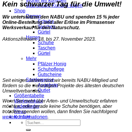
Woher wir kommen
Kein schwarzer Tag für die Umwelt!
Was unsere Kunden sagen
Shop
Damen
Wir unterstützen den NABU und spenden 15 % jeder
Schuhe
Online-Bestellung und aller Erlöse im Pirmasenser
Taschen
Werksverkauf für den Naturschutz.
Gürtel
Herren
Aktionszeitraum: 18. bis 27. November 2023.
Schuhe
Taschen
Gürtel
Mehr
Pfälzer Honig
Schuhpflege
Gutscheine
Sonderpreise
Seit einigen Jahren sind wir bereits NABU-Mitglied und
Angebote
fördern so die vielseitigen Projekte des ältesten deutschen
Outlet
Umweltverbandes.
Größentabelle
Werksverkauf
Wenn Sie mehr über Arten- und Umweltschutz erfahren
Ladenfinder
möchten, oder gerade keine Schuhe benötigen, aber
News
trotzdem spenden wollen, dann finden Sie nachfolgend
Kontakt
weitere Informationen
.
Suche
nach: