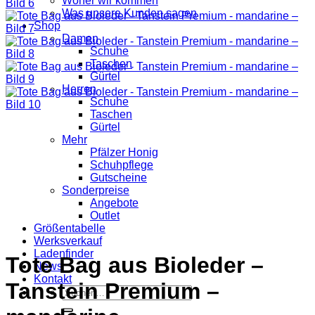
Woher wir kommen
Was unsere Kunden sagen
Shop
Damen
Schuhe
Taschen
Gürtel
Herren
Schuhe
Taschen
Gürtel
Mehr
Pfälzer Honig
Schuhpflege
Gutscheine
Sonderpreise
Angebote
Outlet
Größentabelle
Werksverkauf
Ladenfinder
Tote Bag aus Bioleder –
News
Kontakt
Tanstein Premium –
Suche
nach: