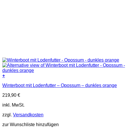
+
Dieses
Winterboot mit Lodenfutter – Opossum – dunkles orange
Produkt
weist
219,90
€
mehrere
Varianten
inkl. MwSt.
auf.
Die
zzgl.
Versandkosten
Optionen
können
zur Wunschliste hinzufügen
auf