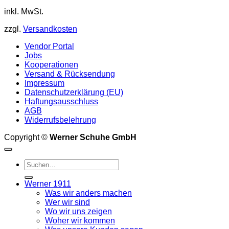
Varianten
inkl. MwSt.
auf.
Die
zzgl.
Versandkosten
Optionen
können
Vendor Portal
auf
Jobs
der
Kooperationen
Produktseite
Versand & Rücksendung
gewählt
Impressum
werden
Datenschutzerklärung (EU)
Haftungsausschluss
AGB
Widerrufsbelehrung
Copyright ©
Werner Schuhe GmbH
Suche
nach:
Werner 1911
Was wir anders machen
Wer wir sind
Wo wir uns zeigen
Woher wir kommen