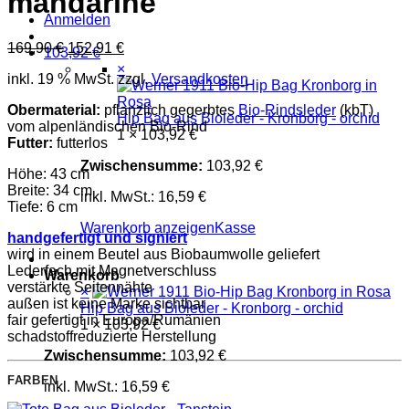
mandarine
Anmelden
Ursprünglicher
Aktueller
169,90
€
152,91
€
103,92
€
Preis
Preis
×
inkl. 19 % MwSt.
zzgl.
Versandkosten
war:
ist:
169,90 €
152,91 €.
Obermaterial:
pflanzlich gegerbtes
Bio-Rindsleder
(kbT)
Hip Bag aus Bioleder - Kronborg - orchid
vom alpenländischen Bio-Rind
1 ×
103,92
€
Futter:
futterlos
Zwischensumme:
103,92
€
Höhe: 43 cm
Breite: 34 cm
inkl. MwSt.:
16,59
€
Tiefe: 6 cm
Warenkorb anzeigen
Kasse
handgefertigt und signiert
wird in einem Beutel aus Biobaumwolle geliefert
Lederfach
mit Magnetverschluss
Warenkorb
verstärkte Seitennähte
×
außen ist keine Marke sichtbar
Hip Bag aus Bioleder - Kronborg - orchid
fair gefertigt in Europa/Rumänien
1 ×
103,92
€
schadstoffreduzierte Herstellung
Zwischensumme:
103,92
€
FARBEN
inkl. MwSt.:
16,59
€