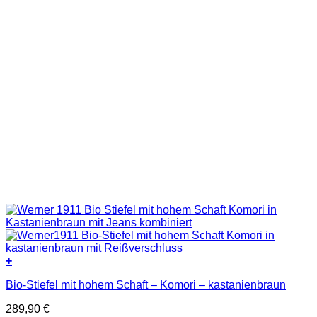
+
Dieses
Bio-Stiefel mit hohem Schaft – Komori – kastanienbraun
Produkt
weist
289,90
€
mehrere