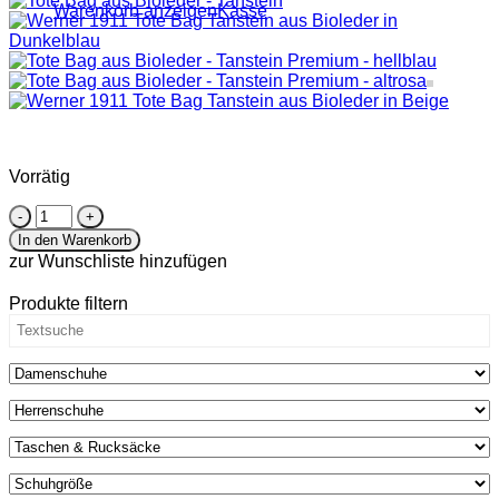
Warenkorb anzeigen
Kasse
Vorrätig
Tote
Bag
In den Warenkorb
aus
zur Wunschliste hinzufügen
Bioleder
-
Produkte filtern
Tanstein
Premium
-
mandarine
Menge