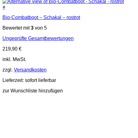
+
Dieses
Bio-Combatboot – Schakal – rostrot
Produkt
weist
Bewertet mit
3
von 5
mehrere
Varianten
Ungeprüfte Gesamtbewertungen
auf.
Die
219,90
€
Optionen
können
inkl. MwSt.
auf
der
zzgl.
Versandkosten
Produktseite
gewählt
Lieferzeit:
sofort lieferbar
werden
zur Wunschliste hinzufügen