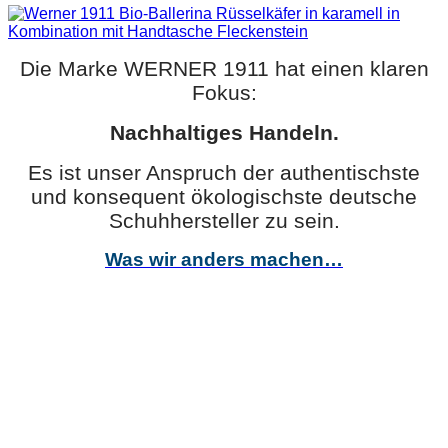
Optionen
können
auf
der
Die Marke WERNER 1911 hat einen klaren
Produktseite
Fokus:
gewählt
werden
Nachhaltiges Handeln.
Es ist unser Anspruch der authentischste
und konsequent ökologischste deutsche
Schuhhersteller zu sein.
Was wir anders machen…