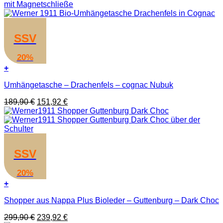
war:
ist:
199,90 €
179,91 €.
SSV
20%
+
Umhängetasche – Drachenfels – cognac Nubuk
Ursprünglicher
Aktueller
189,90
€
151,92
€
Preis
Preis
war:
ist:
189,90 €
151,92 €.
SSV
20%
+
Shopper aus Nappa Plus Bioleder – Guttenburg – Dark Choc
Ursprünglicher
Aktueller
299,90
€
239,92
€