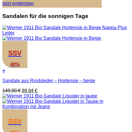
jetzt entdecken
Sandalen für die sonnigen Tage
SSV
40%
+
Dieses
Sandale aus Rindsleder – Hortensie – beige
Produkt
weist
Ursprünglicher
Aktueller
149,90
€
89,94
€
mehrere
Preis
Preis
Varianten
war:
ist:
auf.
149,90 €
89,94 €.
Die
Optionen
können
SSV
auf
der