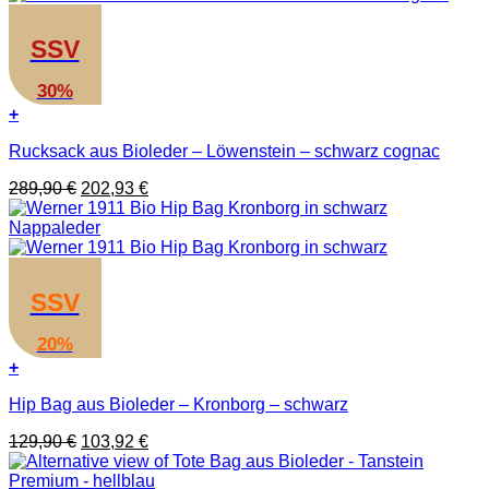
SSV
30%
+
Rucksack aus Bioleder – Löwenstein – schwarz cognac
Ursprünglicher
Aktueller
289,90
€
202,93
€
Preis
Preis
war:
ist:
289,90 €
202,93 €.
SSV
20%
+
Hip Bag aus Bioleder – Kronborg – schwarz
Ursprünglicher
Aktueller
129,90
€
103,92
€
Preis
Preis
war:
ist: