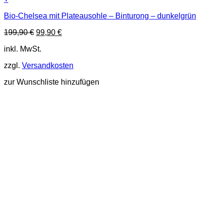
Dieses
Bio-Chelsea mit Plateausohle – Binturong – dunkelgrün
Produkt
weist
Ursprünglicher
Aktueller
199,90
€
99,90
€
mehrere
Preis
Preis
Varianten
inkl. MwSt.
war:
ist:
auf.
199,90 €
99,90 €.
Die
zzgl.
Versandkosten
Optionen
können
zur Wunschliste hinzufügen
auf
der
Produktseite
gewählt
werden