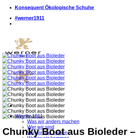
Zum
Konsequent Ökologische Schuhe
Inhalt
#werner1911
springen
Werner 1911
Was wir anders machen
Wer wir sind
Chunky Boot aus Bioleder –
Wo wir uns zeigen