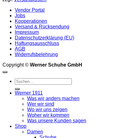
Optionen
können
Vendor Portal
auf
Jobs
der
Kooperationen
Produktseite
Versand & Rücksendung
gewählt
Impressum
werden
Datenschutzerklärung (EU)
Haftungsausschluss
AGB
Widerrufsbelehrung
Copyright ©
Werner Schuhe GmbH
Suche
nach:
Werner 1911
Was wir anders machen
Wer wir sind
Wo wir uns zeigen
Woher wir kommen
Was unsere Kunden sagen
Shop
Damen
Schuhe