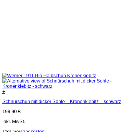
+
Dieses
Schnürschuh mit dicker Sohle – Kronenkiebitz – schwarz
Produkt
weist
199,90
€
mehrere
Varianten
inkl. MwSt.
auf.
Die
zzgl.
Versandkosten