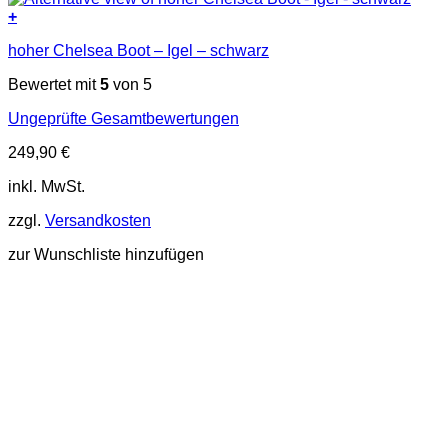
+
Dieses
hoher Chelsea Boot – Igel – schwarz
Produkt
weist
Bewertet mit
5
von 5
mehrere
Varianten
Ungeprüfte Gesamtbewertungen
auf.
Die
249,90
€
Optionen
können
inkl. MwSt.
auf
der
zzgl.
Versandkosten
Produktseite
gewählt
zur Wunschliste hinzufügen
werden