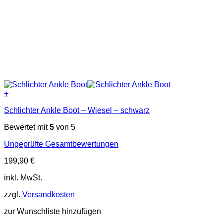
+
Dieses
Schlichter Ankle Boot – Wiesel – schwarz
Produkt
weist
Bewertet mit
5
von 5
mehrere
Varianten
Ungeprüfte Gesamtbewertungen
auf.
Die
199,90
€
Optionen
können
inkl. MwSt.
auf
der
zzgl.
Versandkosten
Produktseite
gewählt
zur Wunschliste hinzufügen
werden