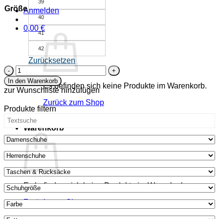
39
Größe
Anmelden
40
0,00
€
41
42
Zurücksetzen
Chunky
Boot
In den Warenkorb
Es befinden sich keine Produkte im Warenkorb.
aus
zur Wunschliste hinzufügen
Bioleder
Zurück zum Shop
-
Produkte filtern
Feldmaus
-
Warenkorb
mokka
Menge
Es befinden sich keine Produkte im Warenkorb.
Zurück zum Shop