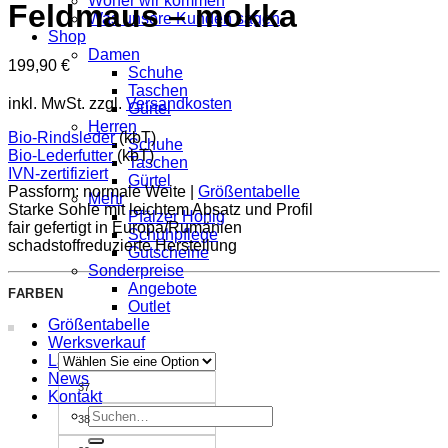
Woher wir kommen
Feldmaus – mokka
Was unsere Kunden sagen
Shop
Damen
199,90
€
Schuhe
Taschen
inkl. MwSt.
zzgl.
Versandkosten
Gürtel
Herren
Bio-Rindsleder
(kbT)
Schuhe
Bio-Lederfutter
(kbT)
Taschen
IVN-zertifiziert
Gürtel
Passform: normale Weite |
Größentabelle
Mehr
Starke Sohle mit leichtem Absatz und Profil
Pfälzer Honig
fair gefertigt in Europa/Rumänien
Schuhpflege
schadstoffreduzierte Herstellung
Gutscheine
Sonderpreise
Angebote
FARBEN
Outlet
Größentabelle
Werksverkauf
Ladenfinder
News
37
Kontakt
Suche
38
nach: