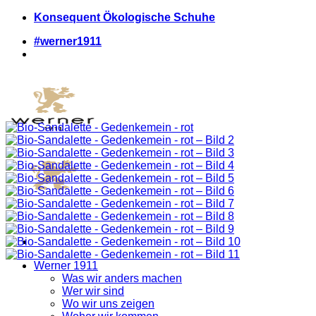
Zum
Konsequent Ökologische Schuhe
Inhalt
#werner1911
springen
Werner 1911
Was wir anders machen
Wer wir sind
Wo wir uns zeigen