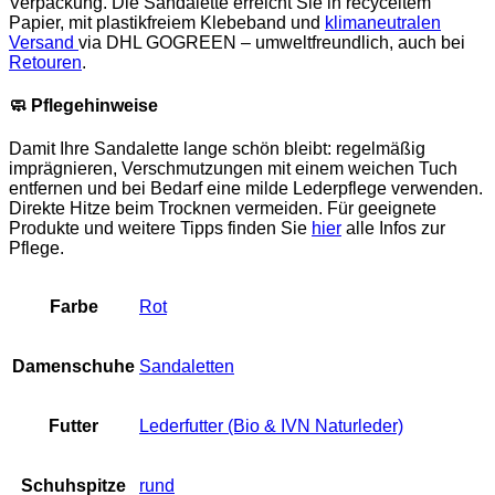
Verpackung. Die Sandalette erreicht Sie in recyceltem
Papier, mit plastikfreiem Klebeband und
klimaneutralen
Versand
via DHL GOGREEN – umweltfreundlich, auch bei
Retouren
.
🧼
Pflegehinweise
Damit Ihre Sandalette lange schön bleibt: regelmäßig
imprägnieren, Verschmutzungen mit einem weichen Tuch
entfernen und bei Bedarf eine milde Lederpflege verwenden.
Direkte Hitze beim Trocknen vermeiden. Für geeignete
Produkte und weitere Tipps finden Sie
hier
alle Infos zur
Pflege.
Farbe
Rot
Damenschuhe
Sandaletten
Futter
Lederfutter (Bio & IVN Naturleder)
Schuhspitze
rund