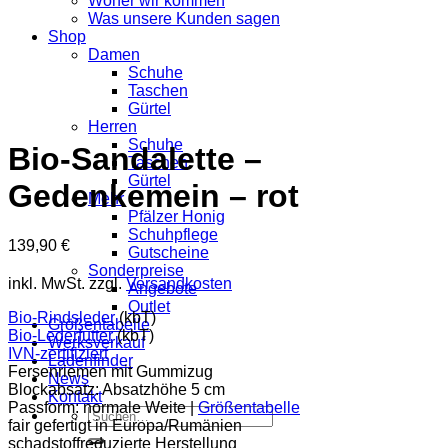
Woher wir kommen
Was unsere Kunden sagen
Shop
Damen
Schuhe
Taschen
Gürtel
Herren
Schuhe
Bio-Sandalette –
Taschen
Gürtel
Gedenkemein – rot
Mehr
Pfälzer Honig
Schuhpflege
139,90
€
Gutscheine
Sonderpreise
inkl. MwSt.
zzgl.
Versandkosten
Angebote
Outlet
Bio-Rindsleder
(kbT)
Größentabelle
Bio-Lederfutter
(kbT)
Werksverkauf
IVN-zertifiziert
Ladenfinder
Fersenriemen mit Gummizug
News
Blockabsatz: Absatzhöhe 5 cm
Kontakt
Passform: normale Weite |
Größentabelle
Suche
fair gefertigt in Europa/Rumänien
nach:
schadstoffreduzierte Herstellung