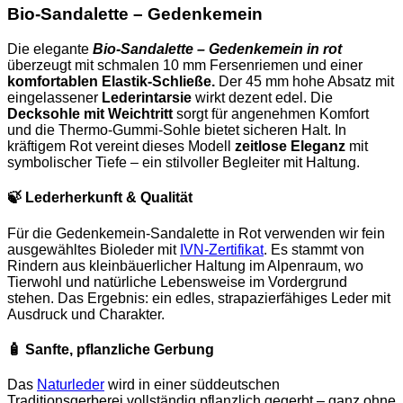
Bio-Sandalette – Gedenkemein
Die elegante
Bio-Sandalette – Gedenkemein in rot
überzeugt mit schmalen 10 mm Fersenriemen und einer
komfortablen Elastik-Schließe.
Der 45 mm hohe Absatz mit
eingelassener
Lederintarsie
wirkt dezent edel. Die
Decksohle mit Weichtritt
sorgt für angenehmen Komfort
und die Thermo-Gummi-Sohle bietet sicheren Halt. In
kräftigem Rot vereint dieses Modell
zeitlose Eleganz
mit
symbolischer Tiefe – ein stilvoller Begleiter mit Haltung.
🍃
Lederherkunft & Qualität
Für die Gedenkemein-Sandalette in Rot verwenden wir fein
ausgewähltes Bioleder mit
IVN-Zertifikat
. Es stammt von
Rindern aus kleinbäuerlicher Haltung im Alpenraum, wo
Tierwohl und natürliche Lebensweise im Vordergrund
stehen. Das Ergebnis: ein edles, strapazierfähiges Leder mit
Ausdruck und Charakter.
🧴
Sanfte, pflanzliche Gerbung
Das
Naturleder
wird in einer süddeutschen
Traditionsgerberei vollständig pflanzlich gegerbt – ganz ohne