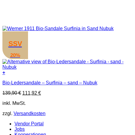
SSV
20%
+
Dieses
Bio-Ledersandale – Surfinia – sand – Nubuk
Produkt
weist
Ursprünglicher
Aktueller
139,90
€
111,92
€
mehrere
Preis
Preis
Varianten
inkl. MwSt.
war:
ist:
auf.
139,90 €
111,92 €.
Die
zzgl.
Versandkosten
Optionen
können
Vendor Portal
auf
Jobs
der
Kooperationen