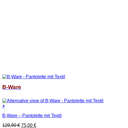
B-Ware
+
Dieses
B-Ware – Pantolette mit Textil
Produkt
weist
Ursprünglicher
Aktueller
129,90
€
75,00
€
mehrere