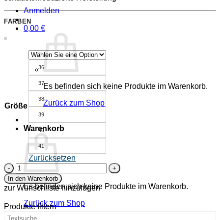
Anmelden
FARBEN
0,00
€
36
37
Es befinden sich keine Produkte im Warenkorb.
38
Zurück zum Shop
Größe
39
Warenkorb
40
41
Zurücksetzen
Bio-
Sandalette
In den Warenkorb
-
Es befinden sich keine Produkte im Warenkorb.
zur Wunschliste hinzufügen
Gedenkemein
-
Zurück zum Shop
Produkte filtern
rot
Menge