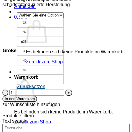
schadstoffreduzierte Herstellung
Anmelden
0,00
€
36
37
38
Größe
39
Es befinden sich keine Produkte im Warenkorb.
40
Zurück zum Shop
41
Warenkorb
42
Zurücksetzen
gepolsterte
Riemen-
In den Warenkorb
Pantolette
zur Wunschliste hinzufügen
-
Es befinden sich keine Produkte im Warenkorb.
Efeu
Produkte filtern
-
Text search
Zurück zum Shop
schwarz
Menge