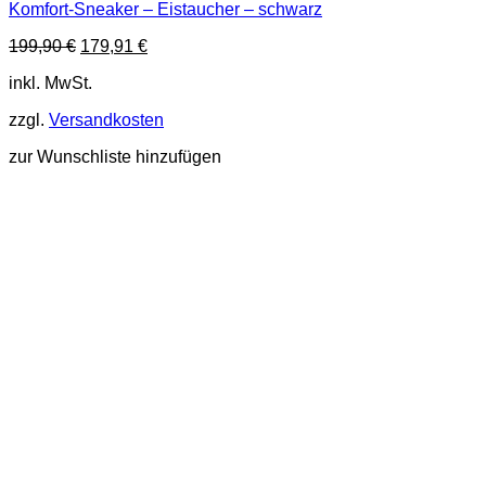
Komfort-Sneaker – Eistaucher – schwarz
Produkt
weist
Ursprünglicher
Aktueller
199,90
€
179,91
€
mehrere
Preis
Preis
Varianten
inkl. MwSt.
war:
ist:
auf.
199,90 €
179,91 €.
Die
zzgl.
Versandkosten
Optionen
können
zur Wunschliste hinzufügen
auf
der
Produktseite
gewählt
werden