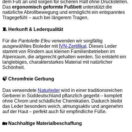
dem Fuß an und sorgen für sicheren Halt ohne Druckstellen.
Das
ergonomisch geformte Fußbett
unterstützt die
natürliche Abrollbewegung und ermöglicht ein entspanntes
Tragegefühl – auch bei längerem Tragen.
🧵
Herkunft & Lederqualität
Für die
Pantolette
Efeu
verwenden wir sorgfältig
ausgewähltes Bioleder mit
IVN-Zertifikat
. Dieses Leder
stammt von Rindern aus kleinen Familienbetrieben im
Alpenraum, die artgerecht gehalten werden. So entsteht ein
langlebiges, charakterstarkes Material mit natürlicher
Schönheit.
🍃
Chromfreie Gerbung
Das verwendete
Naturleder
wird in einer traditionsreichen
Gerberei in Süddeutschland pflanzlich gegerbt – komplett
ohne Chrom und schädliche Chemikalien. Dadurch bleibt
das Leder besonders weich, atmungsaktiv und angenehm
auf der Haut – perfekt auch für empfindliche Füße.
🏡
Nachhaltige Materialbeschaffung