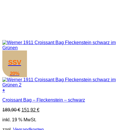
SSV
20%
+
Croissant Bag – Fleckenstein – schwarz
Ursprünglicher
Aktueller
189,90
€
151,92
€
Preis
Preis
inkl. 19 % MwSt.
war:
ist:
189,90 €
151,92 €.
zzgl.
Versandkosten