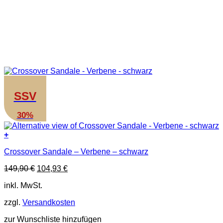
SSV
30%
+
Dieses
Crossover Sandale – Verbene – schwarz
Produkt
weist
Ursprünglicher
Aktueller
149,90
€
104,93
€
mehrere
Preis
Preis
Varianten
inkl. MwSt.
war:
ist:
auf.
149,90 €
104,93 €.
Die
zzgl.
Versandkosten
Optionen
können
zur Wunschliste hinzufügen