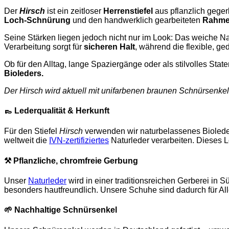
Der
Hirsch
ist ein zeitloser
Herrenstiefel
aus pflanzlich gege
Loch-Schnürung
und den handwerklich gearbeiteten
Rahme
Seine Stärken liegen jedoch nicht nur im Look: Das weiche Nat
Verarbeitung sorgt für
sicheren Halt
, während die flexible, g
Ob für den Alltag, lange Spaziergänge oder als stilvolles Sta
Bioleders.
Der Hirsch wird aktuell mit unifarbenen braunen Schnürsenkeln
👞
Lederqualität & Herkunft
Für den Stiefel
Hirsch
verwenden wir naturbelassenes Bioleder
weltweit die
IVN-zertifiziertes
Naturleder verarbeiten. Dieses Le
⚒️
Pflanzliche, chromfreie Gerbung
Unser
Naturleder
wird in einer traditionsreichen Gerberei in
besonders hautfreundlich. Unsere Schuhe sind dadurch für Al
🌱 Nachhaltige Schnürsenkel