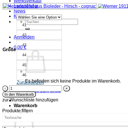
Werksverkauf
Ladenfinder
News
Kontakt
Suche
41
nach:
42
Anmelden
43
0,00
€
Größe
44
45
46
Es befinden sich keine Produkte im Warenkorb.
Zurücksetzen
Herrenstiefel
Zurück zum Shop
aus
In den Warenkorb
Bioleder
zur Wunschliste hinzufügen
-
Warenkorb
Hirsch
Produkte filtern
-
cognac
Menge