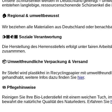
Unsere Schnürsenkel werden in Deutschland gefertigt – umwe
entstehen langlebige, ressourcenschonende Schürsenkel die i
🏠
Regional & umweltbewusst
Wir beziehen alle Materialien aus Deutschland oder benachb
🫱🏼‍🫲🏽
Soziale Verantwortung
Die Herstellung des Herrensstiefels erfolgt unter fairen Arb
zusammmen.
📦
Umweltfreundliche Verpackung & Versand
Ihr Stiefel wird plastikfrei in Recyclingpapier mit umweltfreu
gehandhabt, weitere Infos dazu finden Sie
hier
.
🧼
Pflegehinweise
Reinigen Sie Ihre Bio-Lederstiefel mit einem weichen Tuch, i
bewahrt die natürliche Qualität des Naturleders. Erfahren Sie