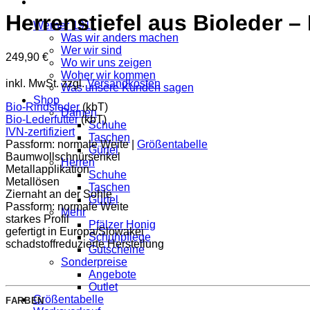
Herrenstiefel aus Bioleder –
Werner 1911
Was wir anders machen
Wer wir sind
249,90
€
Wo wir uns zeigen
Woher wir kommen
inkl. MwSt.
zzgl.
Versandkosten
Was unsere Kunden sagen
Shop
Bio-Rindsleder
(kbT)
Damen
Bio-Lederfutter
(kbT)
Schuhe
IVN-zertifiziert
Taschen
Passform: normale Weite |
Größentabelle
Gürtel
Baumwollschnürsenkel
Herren
Metallapplikation
Schuhe
Metallösen
Taschen
Ziernaht an der Sohle
Gürtel
Passform: normale Weite
Mehr
starkes Profil
Pfälzer Honig
gefertigt in Europa/Slowakei
Schuhpflege
schadstoffreduzierte Herstellung
Gutscheine
Sonderpreise
Angebote
Outlet
Größentabelle
FARBEN