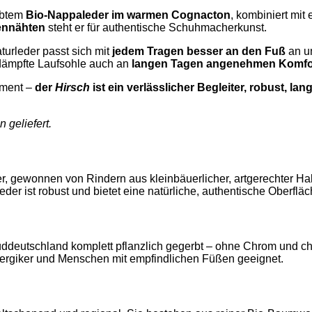
rbtem
Bio-Nappaleder im warmen Cognacton
, kombiniert mit
nnähten
steht er für authentische Schuhmacherkunst.
urleder passt sich mit
jedem Tragen besser an den Fuß
an un
edämpfte Laufsohle auch an
langen Tagen angenehmen Komfo
tement –
der
Hirsch
ist ein verlässlicher Begleiter, robust, 
 geliefert.
, gewonnen von Rindern aus kleinbäuerlicher, artgerechter Hal
der ist robust und bietet eine natürliche, authentische Oberfläc
 Süddeutschland komplett pflanzlich gegerbt – ohne Chrom und c
lergiker und Menschen mit empfindlichen Füßen geeignet.