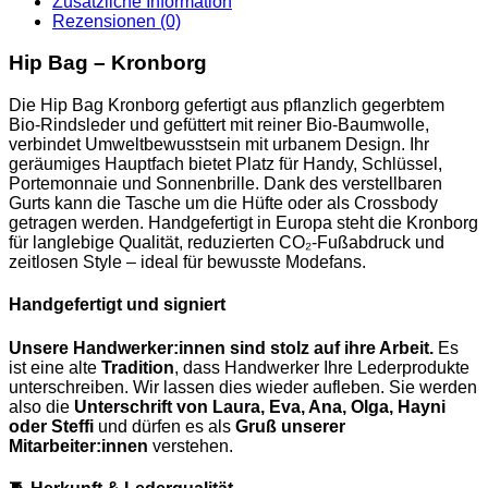
Zusätzliche Information
Rezensionen (0)
Hip Bag – Kronborg
Die Hip Bag Kronborg gefertigt aus pflanzlich gegerbtem
Bio-Rindsleder und gefüttert mit reiner Bio-Baumwolle,
verbindet
Umweltbewusstsein mit urbanem Design. Ihr
geräumiges Hauptfach bietet Platz für Handy, Schlüssel,
Portemonnaie und Sonnenbrille. Dank des verstellbaren
Gurts kann die Tasche um die Hüfte oder als Crossbody
getragen werden. Handgefertigt in Europa steht die Kronborg
für langlebige Qualität, reduzierten CO₂-Fußabdruck und
zeitlosen Style – ideal für bewusste Modefans.
Handgefertigt und signiert
Unsere Handwerker:innen sind stolz auf ihre Arbeit.
Es
ist eine alte
Tradition
, dass Handwerker Ihre Lederprodukte
unterschreiben. Wir lassen dies wieder aufleben. Sie werden
also die
Unterschrift von Laura, Eva, Ana, Olga, Hayni
oder Steffi
und dürfen es als
Gruß unserer
Mitarbeiter:innen
verstehen
.