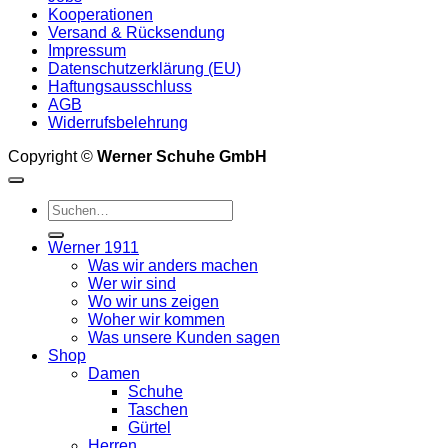
der
Kooperationen
Produktseite
Versand & Rücksendung
gewählt
Impressum
werden
Datenschutzerklärung (EU)
Haftungsausschluss
AGB
Widerrufsbelehrung
Copyright ©
Werner Schuhe GmbH
Suche
nach:
Werner 1911
Was wir anders machen
Wer wir sind
Wo wir uns zeigen
Woher wir kommen
Was unsere Kunden sagen
Shop
Damen
Schuhe
Taschen
Gürtel
Herren