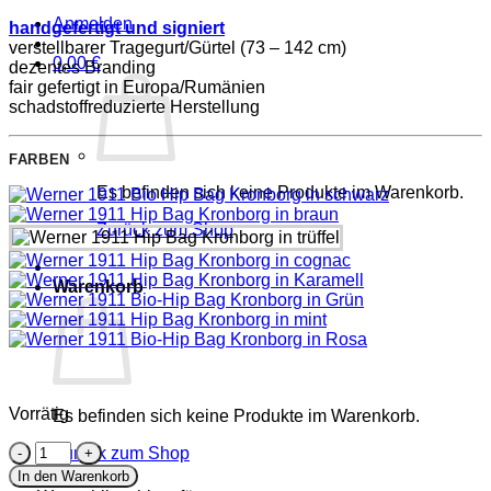
Anmelden
handgefertigt und signiert
verstellbarer Tragegurt/Gürtel (73 – 142 cm)
0,00
€
dezentes Branding
fair gefertigt in Europa/Rumänien
schadstoffreduzierte Herstellung
FARBEN
Es befinden sich keine Produkte im Warenkorb.
Zurück zum Shop
Warenkorb
Vorrätig
Es befinden sich keine Produkte im Warenkorb.
Hip
Zurück zum Shop
Bag
In den Warenkorb
aus