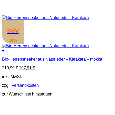
SSV
10%
+
Dieses
Bio-Herrensneaker aus Naturleder – Karakara – mokka
Produkt
weist
Ursprünglicher
Aktueller
219,90
€
197,91
€
mehrere
Preis
Preis
Varianten
inkl. MwSt.
war:
ist:
auf.
219,90 €
197,91 €.
Die
zzgl.
Versandkosten
Optionen
können
zur Wunschliste hinzufügen
auf
der
Produktseite
gewählt
werden