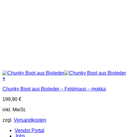
+
Dieses
Chunky Boot aus Bioleder – Feldmaus – mokka
Produkt
weist
199,90
€
mehrere
Varianten
inkl. MwSt.
auf.
Die
zzgl.
Versandkosten
Optionen
können
Vendor Portal
auf
Jobs