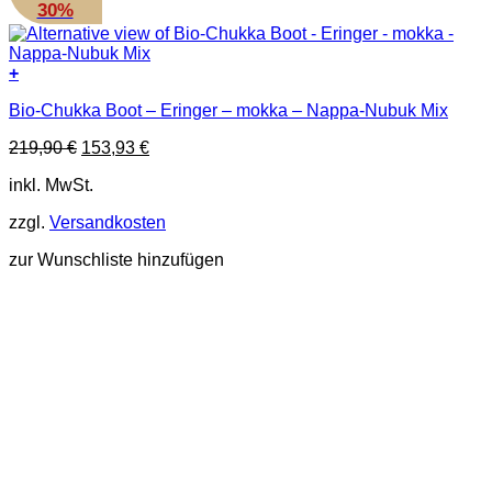
30%
+
Dieses
Bio-Chukka Boot – Eringer – mokka – Nappa-Nubuk Mix
Produkt
weist
Ursprünglicher
Aktueller
219,90
€
153,93
€
mehrere
Preis
Preis
Varianten
inkl. MwSt.
war:
ist:
auf.
219,90 €
153,93 €.
Die
zzgl.
Versandkosten
Optionen
können
zur Wunschliste hinzufügen
auf
der
Produktseite
gewählt
werden